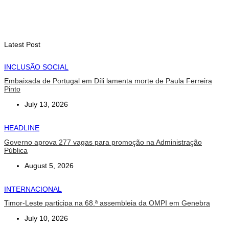
Alunos de quatro a 14 anos vão beneficiar do programa Kid’s
Athletics
August 7, 2026
Latest Post
INCLUSÃO SOCIAL
Embaixada de Portugal em Díli lamenta morte de Paula Ferreira
Pinto
July 13, 2026
HEADLINE
Governo aprova 277 vagas para promoção na Administração
Pública
August 5, 2026
INTERNACIONAL
Timor-Leste participa na 68.ª assembleia da OMPI em Genebra
July 10, 2026