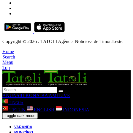
Copyright © 2026 . TATOLI Agência Noticiosa de Timor-Leste.
Home
Search
Menu
Top
ANUNSIU
KONA-BA AMI
LIVE
LINGUA
TETUN
ENGLISH
INDONESIA
Toggle dark mode
VARANDA
MUNICÍPIO