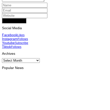
Add Comment
Social Media
Facebook
Likes
Instagram
Follows
Youtube
Subscribe
Tiktok
Follows
Archives
Archives
Popular News
INTERNACIONAL
Timor Leste consolida homenagem ao legado da INTERFET
com avanço de memorial