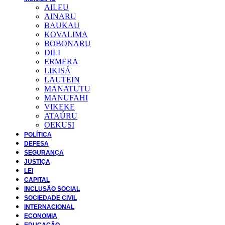
AILEU
AINARU
BAUKAU
KOVALIMA
BOBONARU
DILI
ERMERA
LIKISÁ
LAUTEIN
MANATUTU
MANUFAHI
VIKEKE
ATAÚRU
OEKUSI
POLÍTICA
DEFESA
SEGURANÇA
JUSTIÇA
LEI
CAPITAL
INCLUSÃO SOCIAL
SOCIEDADE CIVIL
INTERNACIONAL
ECONOMIA
EDUCAÇÃO