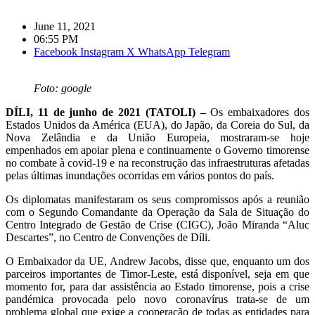
June 11, 2021
06:55 PM
Facebook
Instagram
X
WhatsApp
Telegram
Foto: google
DÍLI, 11 de junho de 2021 (TATOLI) –
Os embaixadores dos
Estados Unidos da América (EUA), do Japão, da Coreia do Sul, da
Nova Zelândia e da União Europeia, mostraram-se hoje
empenhados em apoiar plena e continuamente o Governo timorense
no combate à covid-19 e na reconstrução das infraestruturas afetadas
pelas últimas inundações ocorridas em vários pontos do país.
Os diplomatas manifestaram os seus compromissos após a reunião
com o Segundo Comandante da Operação da Sala de Situação do
Centro Integrado de Gestão de Crise (CIGC), João Miranda “Aluc
Descartes”, no Centro de Convenções de Díli.
O Embaixador da UE, Andrew Jacobs, disse que, enquanto um dos
parceiros importantes de Timor-Leste, está disponível, seja em que
momento for, para dar assistência ao Estado timorense, pois a crise
pandémica provocada pelo novo coronavírus trata-se de um
problema global que exige a cooperação de todas as entidades para