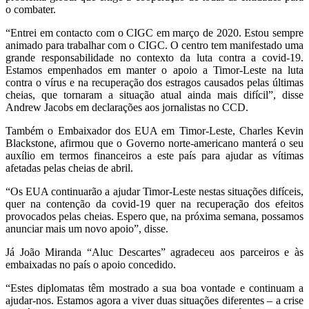
o combater.
“Entrei em contacto com o CIGC em março de 2020. Estou sempre
animado para trabalhar com o CIGC. O centro tem manifestado uma
grande responsabilidade no contexto da luta contra a covid-19.
Estamos empenhados em manter o apoio a Timor-Leste na luta
contra o vírus e na recuperação dos estragos causados pelas últimas
cheias, que tornaram a situação atual ainda mais difícil”, disse
Andrew Jacobs em declarações aos jornalistas no CCD.
Também o Embaixador dos EUA em Timor-Leste, Charles Kevin
Blackstone, afirmou que o Governo norte-americano manterá o seu
auxílio em termos financeiros a este país para ajudar as vítimas
afetadas pelas cheias de abril.
“Os EUA continuarão a ajudar Timor-Leste nestas situações difíceis,
quer na contenção da covid-19 quer na recuperação dos efeitos
provocados pelas cheias. Espero que, na próxima semana, possamos
anunciar mais um novo apoio”, disse.
Já João Miranda “Aluc Descartes” agradeceu aos parceiros e às
embaixadas no país o apoio concedido.
“Estes diplomatas têm mostrado a sua boa vontade e continuam a
ajudar-nos. Estamos agora a viver duas situações diferentes – a crise