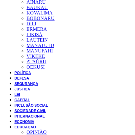
AINARU
BAUKAU
KOVALIMA
BOBONARU
DILI
ERMERA
LIKISÁ
LAUTEIN
MANATUTU
MANUFAHI
VIKEKE
ATAÚRU
OEKUSI
POLÍTICA
DEFESA
SEGURANÇA
JUSTIÇA
LEI
CAPITAL
INCLUSÃO SOCIAL
SOCIEDADE CIVIL
INTERNACIONAL
ECONOMIA
EDUCAÇÃO
OPINIÃO