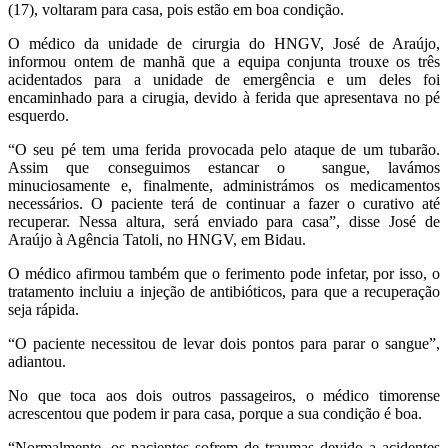
(17), voltaram para casa, pois estão em boa condição.
O médico da unidade de cirurgia do HNGV, José de Araújo,
informou ontem de manhã que a equipa conjunta trouxe os três
acidentados para a unidade de emergência e um deles foi
encaminhado para a cirugia, devido à ferida que apresentava no pé
esquerdo.
“O seu pé tem uma ferida provocada pelo ataque de um tubarão.
Assim que conseguimos estancar o sangue, lavámos
minuciosamente e, finalmente, administrámos os medicamentos
necessários. O paciente terá de continuar a fazer o curativo até
recuperar. Nessa altura, será enviado para casa”, disse José de
Araújo à Agência Tatoli, no HNGV, em Bidau.
O médico afirmou também que o ferimento pode infetar, por isso, o
tratamento incluiu a injeção de antibióticos, para que a recuperação
seja rápida.
“O paciente necessitou de levar dois pontos para parar o sangue”,
adiantou.
No que toca aos dois outros passageiros, o médico timorense
acrescentou que podem ir para casa, porque a sua condição é boa.
“Normalmente, os pacientes sofrem de traumas devido a acidentes