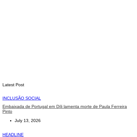
August 7, 2026
INTERNACIONAL
Timor-Leste vai acolher 25.º Fórum Asiático de Liturgia em
setembro
August 7, 2026
INTERNACIONAL
Arte e música aproximam Timor Leste e Indonésia no Garuda
Sakti Crossborder Fest 2026
August 7, 2026
Latest Post
INCLUSÃO SOCIAL
Embaixada de Portugal em Díli lamenta morte de Paula Ferreira
Pinto
July 13, 2026
HEADLINE