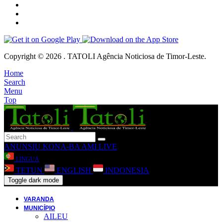
Copyright © 2026 . TATOLI Agência Noticiosa de Timor-Leste.
Home
Search
Menu
Top
ANUNSIU
KONA-BA AMI
LIVE
LINGUA
TETUN
ENGLISH
INDONESIA
Toggle dark mode
VARANDA
MUNICÍPIO
AILEU