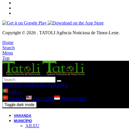
Copyright © 2026 . TATOLI Agência Noticiosa de Timor-Leste.
Home
Search
Menu
Top
ANUNSIU
KONA-BA AMI
LIVE
LINGUA
TETUN
ENGLISH
INDONESIA
Toggle dark mode
VARANDA
MUNICÍPIO
AILEU