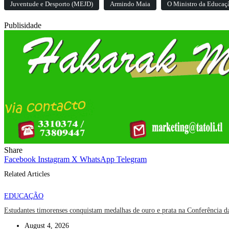
Juventude e Desporto (MEJD)
Armindo Maia
O Ministro da Educaç
Publisidade
Share
Facebook
Instagram
X
WhatsApp
Telegram
Related Articles
EDUCAÇÃO
Estudantes timorenses conquistam medalhas de ouro e prata na Conferência 
August 4, 2026