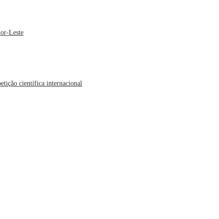
or-Leste
ição científica internacional