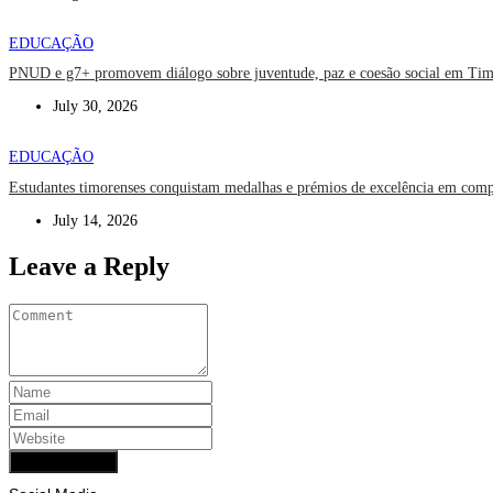
EDUCAÇÃO
PNUD e g7+ promovem diálogo sobre juventude, paz e coesão social em Tim
July 30, 2026
EDUCAÇÃO
Estudantes timorenses conquistam medalhas e prémios de excelência em compet
July 14, 2026
Leave a Reply
Add Comment