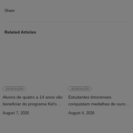
Share
Related Articles
EDUCAÇÃO
EDUCAÇÃO
Alunos de quatro a 14 anos vão
Estudantes timorenses
beneficiar do programa Kid’s
conquistam medalhas de ouro e
Athletics
prata na Conferência da ASEAN
August 7, 2026
August 4, 2026
sobre Liderança Estudantil