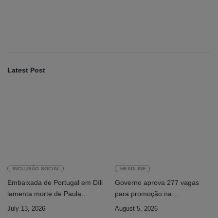
Fundo Petrolífero cresce 120 milhões de
dólares no segundo trimestre
August 7, 2026
Latest Post
INCLUSÃO SOCIAL
HEADLINE
Embaixada de Portugal em Díli
Governo aprova 277 vagas
lamenta morte de Paula
para promoção na
Ferreira Pinto
Administração Pública
July 13, 2026
August 5, 2026