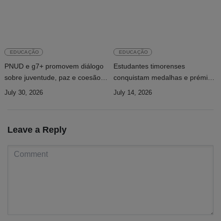
EDUCAÇÃO
EDUCAÇÃO
PNUD e g7+ promovem diálogo
Estudantes timorenses
sobre juventude, paz e coesão
conquistam medalhas e prémios
social em Timor-Leste
de excelência em competição
July 30, 2026
July 14, 2026
científica internacional
Leave a Reply