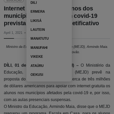
EDUCAÇÃO
DILI
Internet gratuita para alunos dos
ERMERA
municípios afetados com covid-19
LIKISÁ
prevista no Orçamento Retificativo
LAUTEIN
April 1, 2021
12:13 PM
MANATUTU
Ministro da Educação, Juventude e Desporto (MEJD), Armindo Maia.
MANUFAHI
Imagem Tatoli/Egas Cristovão.
VIKEKE
DÍLI, 01 de abril de 2021 (TATOLI) –
O Ministério da
ATAÚRU
Educação, Juventude e Desporto (MEJD) prevê na
OEKUSI
proposta do Orçamento Retificativo cerca de três milhões
de dólares americanos para apoiar com internet gratuita os
alunos nos municípios afetados pela covid-19 e, por isso,
com as aulas presenciais suspensas.
O Ministro da Educação, Armindo Maia, disse que o MEJD
preparou um programa, Escola em Casa, para os alunos