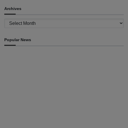
Archives
Archives
Popular News
INTERNACIONAL
Atletas timorenses e chineses dominam a Maratona
Internacional de Díli