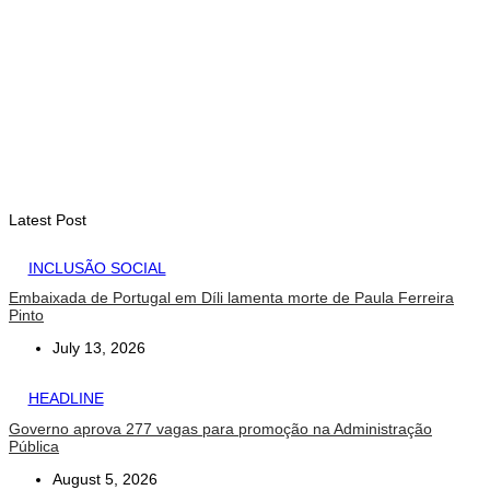
INTERNACIONAL
Arte e música aproximam Timor Leste e Indonésia no Garuda
Sakti Crossborder Fest 2026
August 7, 2026
Latest Post
INCLUSÃO SOCIAL
Embaixada de Portugal em Díli lamenta morte de Paula Ferreira
Pinto
July 13, 2026
HEADLINE
Governo aprova 277 vagas para promoção na Administração
Pública
August 5, 2026