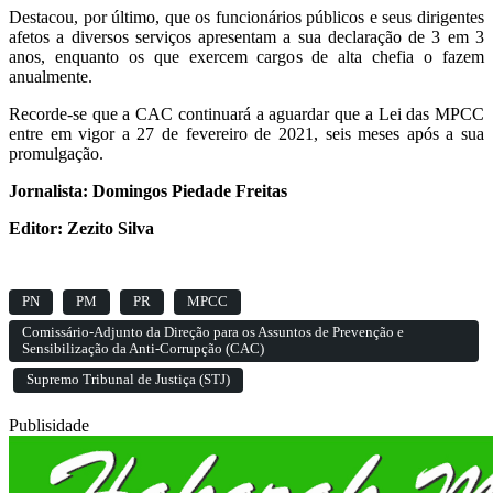
Destacou, por último, que os funcionários públicos e seus dirigentes
afetos a diversos serviços apresentam a sua declaração de 3 em 3
anos, enquanto os que exercem cargos de alta chefia o fazem
anualmente.
Recorde-se que a CAC continuará a aguardar que a Lei das MPCC
entre em vigor a 27 de fevereiro de 2021, seis meses após a sua
promulgação.
Jornalista: Domingos Piedade Freitas
Editor: Zezito Silva
PN
PM
PR
MPCC
Comissário-Adjunto da Direção para os Assuntos de Prevenção e
Sensibilização da Anti-Corrupção (CAC)
Supremo Tribunal de Justiça (STJ)
Publisidade