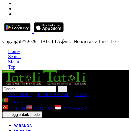
Copyright © 2026 . TATOLI Agência Noticiosa de Timor-Leste.
Home
Search
Menu
Top
ANUNSIU
KONA-BA AMI
LIVE
LINGUA
TETUN
ENGLISH
INDONESIA
Toggle dark mode
VARANDA
MUNICÍPIO