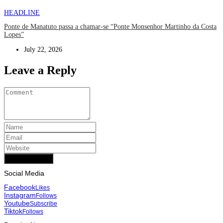
HEADLINE
Ponte de Manatuto passa a chamar-se “Ponte Monsenhor Martinho da Costa
Lopes”
July 22, 2026
Leave a Reply
Add Comment
Social Media
Facebook
Likes
Instagram
Follows
Youtube
Subscribe
Tiktok
Follows