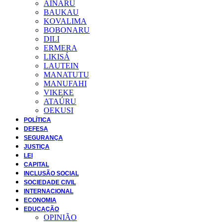
AINARU
BAUKAU
KOVALIMA
BOBONARU
DILI
ERMERA
LIKISÁ
LAUTEIN
MANATUTU
MANUFAHI
VIKEKE
ATAÚRU
OEKUSI
POLÍTICA
DEFESA
SEGURANÇA
JUSTIÇA
LEI
CAPITAL
INCLUSÃO SOCIAL
SOCIEDADE CIVIL
INTERNACIONAL
ECONOMIA
EDUCAÇÃO
OPINIÃO