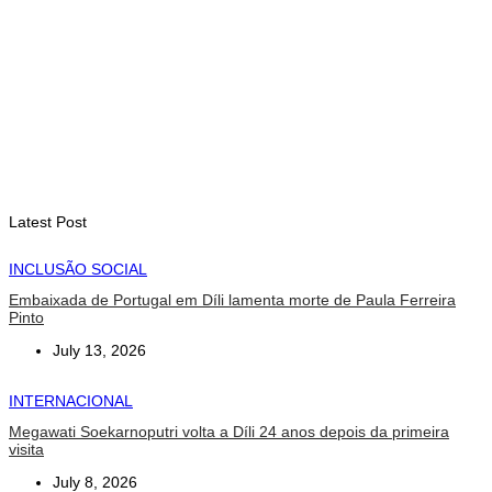
PAM: El Niño pode agravar insegurança alimentar de mais 49
milhões de pessoas até 2027
August 6, 2026
INTERNACIONAL
Contingente militar australiano chega a Díli para participar na
Maratona Internacional de 2026
August 6, 2026
Latest Post
INCLUSÃO SOCIAL
Embaixada de Portugal em Díli lamenta morte de Paula Ferreira
Pinto
July 13, 2026
INTERNACIONAL
Megawati Soekarnoputri volta a Díli 24 anos depois da primeira
visita
July 8, 2026