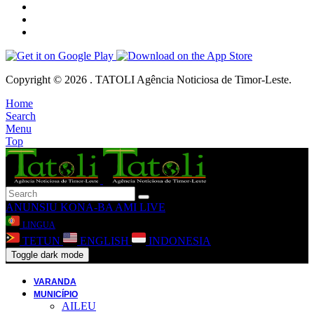
Copyright © 2026 . TATOLI Agência Noticiosa de Timor-Leste.
Home
Search
Menu
Top
ANUNSIU
KONA-BA AMI
LIVE
LINGUA
TETUN
ENGLISH
INDONESIA
Toggle dark mode
VARANDA
MUNICÍPIO
AILEU