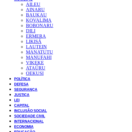
AILEU
AINARU
BAUKAU
KOVALIMA
BOBONARU
DILI
ERMERA
LIKISÁ
LAUTEIN
MANATUTU
MANUFAHI
VIKEKE
ATAÚRU
OEKUSI
POLÍTICA
DEFESA
SEGURANÇA
JUSTIÇA
LEI
CAPITAL
INCLUSÃO SOCIAL
SOCIEDADE CIVIL
INTERNACIONAL
ECONOMIA
EDUCAÇÃO