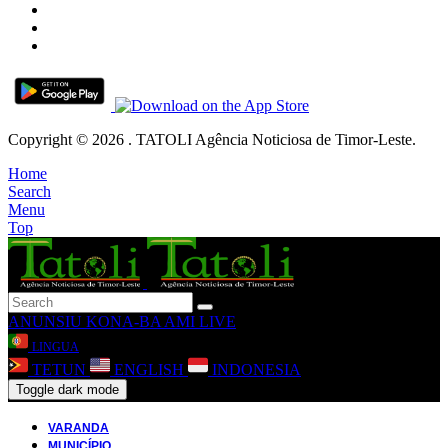
Copyright © 2026 . TATOLI Agência Noticiosa de Timor-Leste.
Home
Search
Menu
Top
ANUNSIU
KONA-BA AMI
LIVE
LINGUA
TETUN
ENGLISH
INDONESIA
Toggle dark mode
VARANDA
MUNICÍPIO