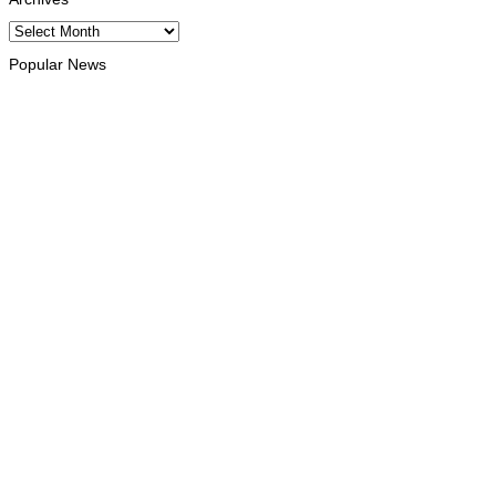
Archives
Popular News
INTERNACIONAL
Timor Leste consolida homenagem ao legado da INTERFET
com avanço de memorial
August 7, 2026
INTERNACIONAL
Timor-Leste vai acolher 25.º Fórum Asiático de Liturgia em
setembro
August 7, 2026
INTERNACIONAL
Arte e música aproximam Timor Leste e Indonésia no Garuda