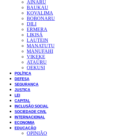
AINARU
BAUKAU
KOVALIMA
BOBONARU
DILI
ERMERA
LIKISÁ
LAUTEIN
MANATUTU
MANUFAHI
VIKEKE
ATAÚRU
OEKUSI
POLÍTICA
DEFESA
SEGURANÇA
JUSTIÇA
LEI
CAPITAL
INCLUSÃO SOCIAL
SOCIEDADE CIVIL
INTERNACIONAL
ECONOMIA
EDUCAÇÃO
OPINIÃO