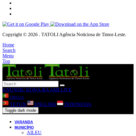
Copyright © 2026 . TATOLI Agência Noticiosa de Timor-Leste.
Home
Search
Menu
Top
ANUNSIU
KONA-BA AMI
LIVE
LINGUA
TETUN
ENGLISH
INDONESIA
Toggle dark mode
VARANDA
MUNICÍPIO
AILEU