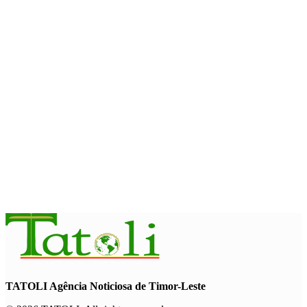
Sakti Crossborder Fest 2026
August 7, 2026
INTERNACIONAL
Fundo Petrolífero cresce 120 milhões de dólares no segundo
trimestre
August 7, 2026
EDUCAÇÃO
Alunos de quatro a 14 anos vão beneficiar do programa Kid’s
Athletics
August 7, 2026
TATOLI Agência Noticiosa de Timor-Leste