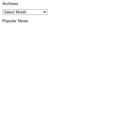
Archives
Archives
Popular News
INTERNACIONAL
Timor Leste consolida homenagem ao legado da INTERFET
com avanço de memorial
August 7, 2026
INTERNACIONAL
Timor-Leste vai acolher 25.º Fórum Asiático de Liturgia em
setembro
August 7, 2026
INTERNACIONAL
Arte e música aproximam Timor Leste e Indonésia no Garuda