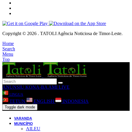
Copyright © 2026 . TATOLI Agência Noticiosa de Timor-Leste.
Home
Search
Menu
Top
ANUNSIU
KONA-BA AMI
LIVE
LINGUA
TETUN
ENGLISH
INDONESIA
Toggle dark mode
VARANDA
MUNICÍPIO
AILEU