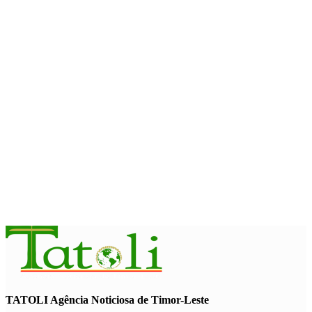
Sakti Crossborder Fest 2026
August 7, 2026
INTERNACIONAL
Fundo Petrolífero cresce 120 milhões de dólares no segundo
trimestre
August 7, 2026
EDUCAÇÃO
Alunos de quatro a 14 anos vão beneficiar do programa Kid’s
Athletics
August 7, 2026
TATOLI Agência Noticiosa de Timor-Leste