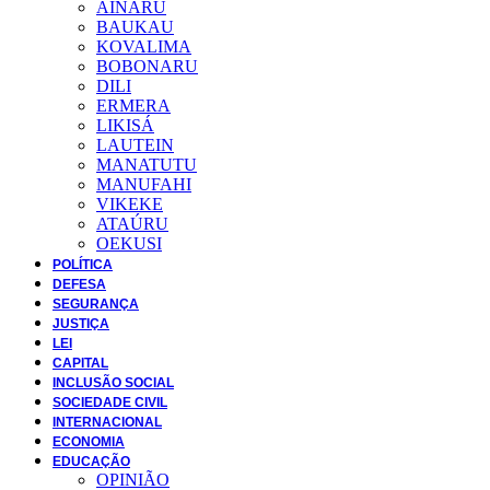
AINARU
BAUKAU
KOVALIMA
BOBONARU
DILI
ERMERA
LIKISÁ
LAUTEIN
MANATUTU
MANUFAHI
VIKEKE
ATAÚRU
OEKUSI
POLÍTICA
DEFESA
SEGURANÇA
JUSTIÇA
LEI
CAPITAL
INCLUSÃO SOCIAL
SOCIEDADE CIVIL
INTERNACIONAL
ECONOMIA
EDUCAÇÃO
OPINIÃO