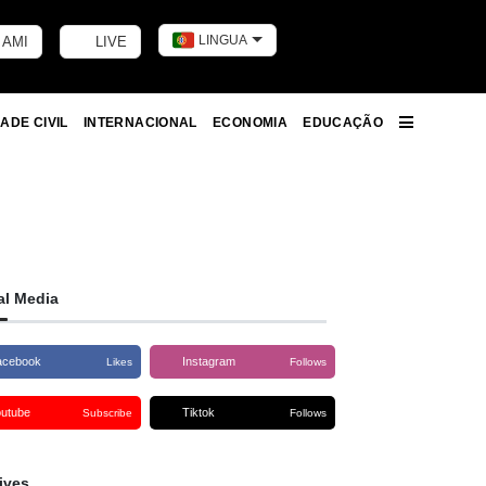
LINGUA
 AMI
LIVE
Toggle dark m
ADE CIVIL
INTERNACIONAL
ECONOMIA
EDUCAÇÃO
More
al Media
acebook
Instagram
Likes
Follows
outube
Tiktok
Subscribe
Follows
ives