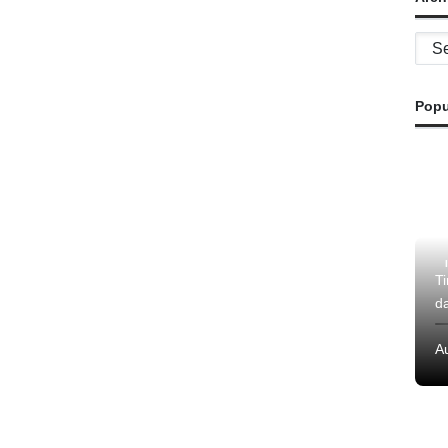
Archi
Popu
T
d
A