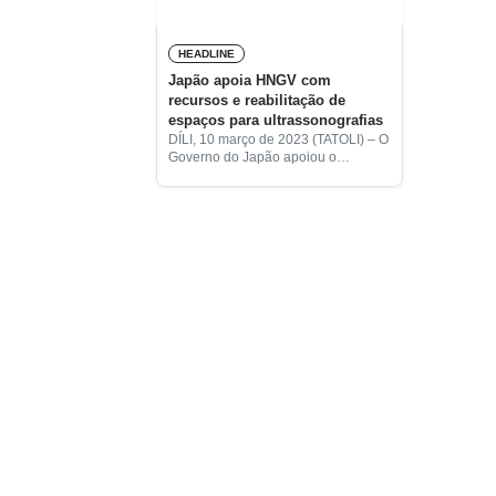
HEADLINE
Japão apoia HNGV com
recursos e reabilitação de
espaços para ultrassonografias
DÍLI, 10 março de 2023 (TATOLI) – O
Governo do Japão apoiou o
Hospital Nacional Guido Valadares
(HNGV), disponibilizando quatro
máquinas e reabilitando três salas
para exames de ultrassonografias.
O