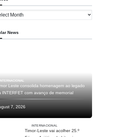
ves
lar News
INTERNACIONAL
imor Leste consolida homenagem ao legado
a INTERFET com avanço de memorial
ugust 7, 2026
INTERNACIONAL
Timor-Leste vai acolher 25.º