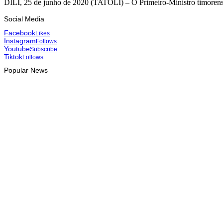
DÍLI, 25 de junho de 2020 (TATOLI) – O Primeiro-Ministro timorense
Social Media
Facebook
Likes
Instagram
Follows
Youtube
Subscribe
Tiktok
Follows
Popular News