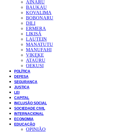
AINARU
BAUKAU
KOVALIMA
BOBONARU
DILI
ERMERA
LIKISÁ
LAUTEIN
MANATUTU
MANUFAHI
VIKEKE
ATAÚRU
OEKUSI
POLÍTICA
DEFESA
SEGURANÇA
JUSTIÇA
LEI
CAPITAL
INCLUSÃO SOCIAL
SOCIEDADE CIVIL
INTERNACIONAL
ECONOMIA
EDUCAÇÃO
OPINIÃO