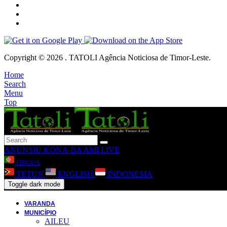
Copyright © 2026 . TATOLI Agência Noticiosa de Timor-Leste.
Home
Search
Menu
Top
ANUNSIU
KONA-BA AMI
LIVE
LINGUA
TETUN
ENGLISH
INDONESIA
Toggle dark mode
VARANDA
MUNICÍPIO
AILEU