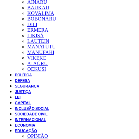
AINARU
BAUKAU
KOVALIMA
BOBONARU
DILI
ERMERA
LIKISÁ
LAUTEIN
MANATUTU
MANUFAHI
VIKEKE
ATAÚRU
OEKUSI
POLÍTICA
DEFESA
SEGURANÇA
JUSTIÇA
LEI
CAPITAL
INCLUSÃO SOCIAL
SOCIEDADE CIVIL
INTERNACIONAL
ECONOMIA
EDUCAÇÃO
OPINIÃO