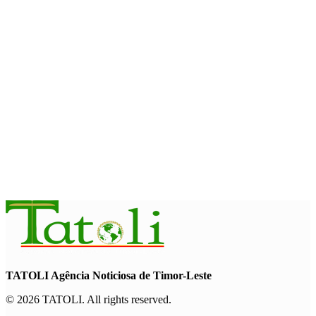
August 10, 2026
EDUCAÇÃO
Livro Cinquenta Anos de Independência retrata trajetória de
Timor-Leste
August 10, 2026
INTERNACIONAL
Chuvas e inundações nas Filipinas provocam oito mortos e
afetam 486 mil pessoas
August 10, 2026
TATOLI Agência Noticiosa de Timor-Leste
© 2026 TATOLI. All rights reserved.