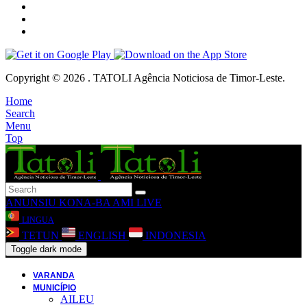
Copyright © 2026 . TATOLI Agência Noticiosa de Timor-Leste.
Home
Search
Menu
Top
ANUNSIU
KONA-BA AMI
LIVE
LINGUA
TETUN
ENGLISH
INDONESIA
Toggle dark mode
VARANDA
MUNICÍPIO
AILEU