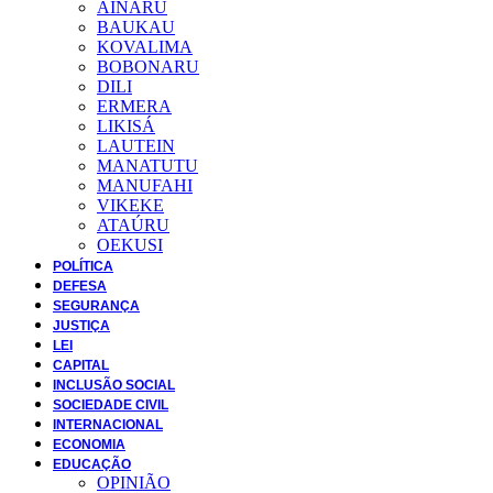
AINARU
BAUKAU
KOVALIMA
BOBONARU
DILI
ERMERA
LIKISÁ
LAUTEIN
MANATUTU
MANUFAHI
VIKEKE
ATAÚRU
OEKUSI
POLÍTICA
DEFESA
SEGURANÇA
JUSTIÇA
LEI
CAPITAL
INCLUSÃO SOCIAL
SOCIEDADE CIVIL
INTERNACIONAL
ECONOMIA
EDUCAÇÃO
OPINIÃO