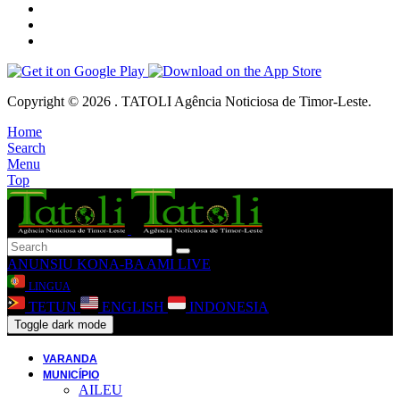
Copyright © 2026 . TATOLI Agência Noticiosa de Timor-Leste.
Home
Search
Menu
Top
ANUNSIU
KONA-BA AMI
LIVE
LINGUA
TETUN
ENGLISH
INDONESIA
Toggle dark mode
VARANDA
MUNICÍPIO
AILEU