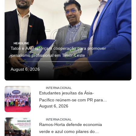
HEADLINE
Tatoli e AAP reforçam cooperação para promover
jornalismo profissional em Timor-Leste
August 6, 2026
INTERNACIONAL
Estudantes jesuítas da Ásia-
Pacífico reúnem-se com PR para
August 6, 2026
conhecer processo de paz no país
INTERNACIONAL
Ramos-Horta defende economia
verde e azul como pilares do