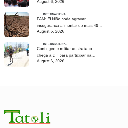
August 6, 2026
desenvolvimento sustentável de
Timor-Leste
INTERNACIONAL
PAM: El Niño pode agravar
insegurança alimentar de mais 49
August 6, 2026
milhões de pessoas até 2027
INTERNACIONAL
Contingente militar australiano
chega a Díli para participar na
August 6, 2026
Maratona Internacional de 2026