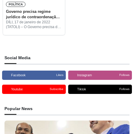
POLÍTICA
Governo precisa regime
jurídico de contraordenação
para sancionar população
DÍLI, 17 de janeiro de 2022
(TATOLI) – O Governo precisa de
que deita lixo fora da lixeira
um regime jurídico de
contraordenação para aplicar
sanções à população que
continua a deitar lixo fora das
Social Media
Facebook
Instagram
Likes
Follows
Youtube
Tiktok
Subscribe
Follows
Popular News