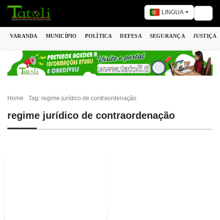
LINGUA
Togg
VARANDA
MUNICÍPIO
POLÍTICA
DEFESA
SEGURANÇA
JUSTIÇA
Home
Tag: regime jurídico de contraordenação
regime jurídico de contraordenação