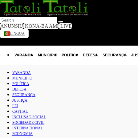
ANUNSIU
KONA-BA AMI
LIVE
LINGUA
VARANDA
Toggle dark mode
MUNICÍPIO
VARANDA
MUNICÍPIO
POLÍTICA
DEFESA
SEGURANÇA
JU
POLÍTICA
VARANDA
MUNICÍPIO
DEFESA
POLÍTICA
DEFESA
SEGURANÇA
SEGURANÇA
JUSTIÇA
JUSTIÇA
LEI
CAPITAL
INCLUSÃO SOCIAL
LEI
SOCIEDADE CIVIL
INTERNACIONAL
CAPITAL
ECONOMIA