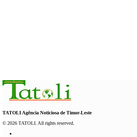
Timor Leste consolida homenagem ao legado da INTERFET c
August 7, 2026
INTERNACIONAL
Timor-Leste vai acolher 25.º Fórum Asiático de Liturgia em se
August 7, 2026
INTERNACIONAL
Arte e música aproximam Timor Leste e Indonésia no Garuda 
August 7, 2026
TATOLI Agência Noticiosa de Timor-Leste
© 2026 TATOLI. All rights reserved.