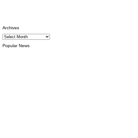
Youtube
Subscribe
Tiktok
Follows
Archives
Archives
Popular News
INTERNACIONAL
Atletas timorenses e chineses dominam a Maratona Internaciona
August 8, 2026
DESPORTO
Associação Asiática de Atletismo quer acompanhar evolução 
August 7, 2026
INTERNACIONAL