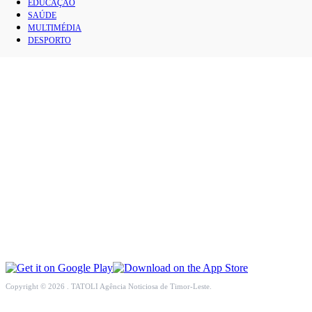
EDUCAÇÃO
INCLUSÃO SOCIAL
SAÚDE
MULTIMÉDIA
DESPORTO
SOCIEDADE CIVIL
INTERNACIONAL
ECONOMIA
EDUCAÇÃO
SAÚDE
MULTIMÉDIA
DESPORTO
Copyright © 2026 . TATOLI Agência Noticiosa de Timor-Leste.