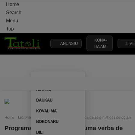
Home
Search
Menu
Top
KONA-
ANUNSIU
LIVE
BA AMI
VARANDA
MUNICÍPIO
POLÍTICA
DEFESA
SEGURANÇA
AILEU
VARANDA
MUNICÍPIO
POLÍTICA
DEFESA
SEGURAN
AINARU
BAUKAU
KOVALIMA
Home
Tag: Programa YEES contempla uma verba de sete milhões de dólares
BOBONARU
Programa YEES contempla uma verba de
DILI