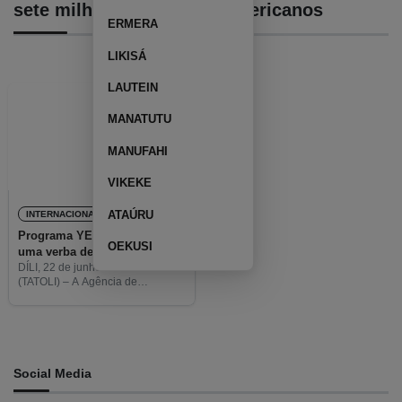
sete milhões de dólares americanos
ERMERA
LIKISÁ
LAUTEIN
MANATUTU
MANUFAHI
VIKEKE
ATAÚRU
INTERNACIONAL
Programa YEES contempla
OEKUSI
uma verba de sete milhões de
dólares americanos
DÍLI, 22 de junho de 2022
(TATOLI) – A Agência de
Cooperação Internacional da
Coreia do Sul (KOICA, em inglês),
o Programa das Nações Unidas
para o Desenvolvimento (PNUD)
Social Media