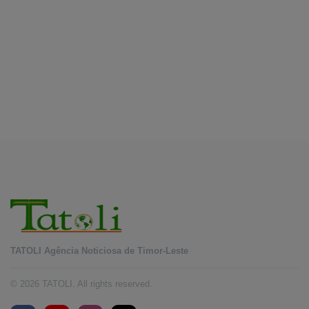
dólares no segundo trimestre
August 7, 2026
EDUCAÇÃO
Alunos de quatro a 14 anos vão beneficiar do
programa Kid’s Athletics
August 7, 2026
TATOLI Agência Noticiosa de Timor-Leste
© 2026 TATOLI. All rights reserved.