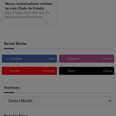
Novos embaixadores reúnem-
se com Chefe de Estado
DILI, 17 jullu 2021 (TATOLI)- Os
embaixadores timorenses
nomeados para a cooperação
bilateral e multilateral
encontraram-se com o Presidente
da República, Francisco Guterres
Lu-Olo, para discutirem sobre as
missões diplomáticas
Social Media
Facebook
Instagram
Likes
Follows
Youtube
Tiktok
Subscribe
Follows
Archives
Archives
Popular News