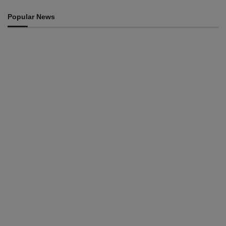
Popular News
INTERNACIONAL
Timor Leste consolida homenagem ao legado da
INTERFET com avanço de memorial
August 7, 2026
INTERNACIONAL
Timor-Leste vai acolher 25.º Fórum