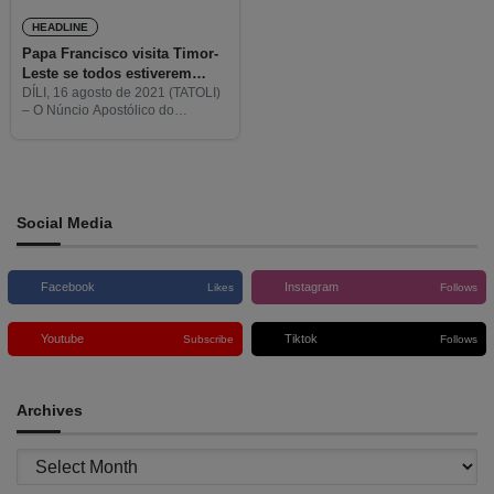
HEADLINE
Papa Francisco visita Timor-
Leste se todos estiverem
vacinados
DÍLI, 16 agosto de 2021 (TATOLI)
– O Núncio Apostólico do
Vaticano em Timor-Leste, o
Monsenhor Marco Sprizzi, disse
que, se a toda a população
timorense estiver inoculada, o
Social Media
Facebook
Instagram
Likes
Follows
Youtube
Tiktok
Subscribe
Follows
Archives
Archives