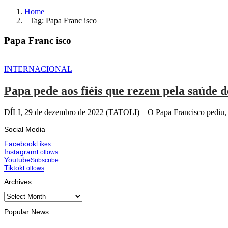
Home
Tag: Papa Franc isco
Papa Franc isco
INTERNACIONAL
Papa pede aos fiéis que rezem pela saúde 
DÍLI, 29 de dezembro de 2022 (TATOLI) – O Papa Francisco pediu, on
Social Media
Facebook
Likes
Instagram
Follows
Youtube
Subscribe
Tiktok
Follows
Archives
Archives
Popular News