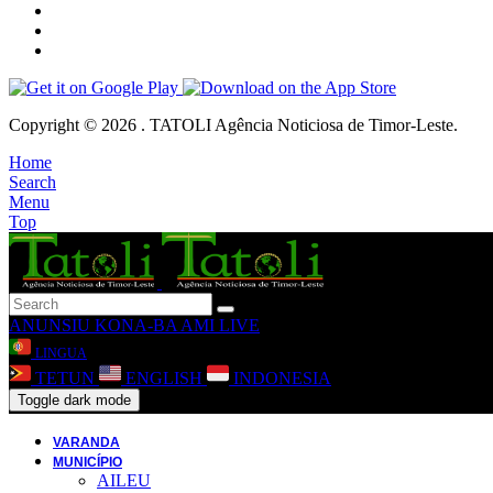
Copyright © 2026 . TATOLI Agência Noticiosa de Timor-Leste.
Home
Search
Menu
Top
ANUNSIU
KONA-BA AMI
LIVE
LINGUA
TETUN
ENGLISH
INDONESIA
Toggle dark mode
VARANDA
MUNICÍPIO
AILEU