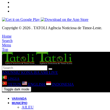
Copyright © 2026 . TATOLI Agência Noticiosa de Timor-Leste.
Home
Search
Menu
Top
ANUNSIU
KONA-BA AMI
LIVE
LINGUA
TETUN
ENGLISH
INDONESIA
Toggle dark mode
VARANDA
MUNICÍPIO
AILEU