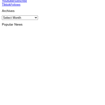
Youtube
Subscribe
Tiktok
Follows
Archives
Archives
Popular News
INTERNACIONAL
Atletas timorenses e chineses dominam a Maratona Internaciona
August 8, 2026
DESPORTO
Associação Asiática de Atletismo quer acompanhar evolução 
August 7, 2026
INTERNACIONAL
Timor Leste consolida homenagem ao legado da INTERFET c