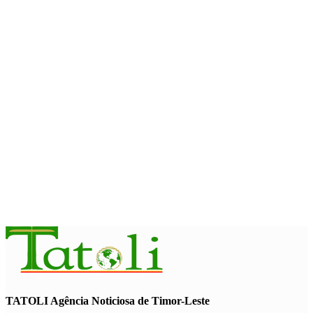
Sakti Crossborder Fest 2026
August 7, 2026
INTERNACIONAL
Fundo Petrolífero cresce 120 milhões de dólares no segundo
trimestre
August 7, 2026
EDUCAÇÃO
Alunos de quatro a 14 anos vão beneficiar do programa Kid’s
Athletics
August 7, 2026
TATOLI Agência Noticiosa de Timor-Leste