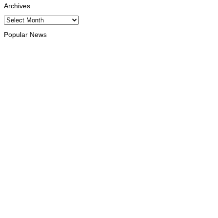
Archives
Archives
Popular News
INTERNACIONAL
Timor Leste consolida homenagem ao legado da INTERFET
com avanço de memorial
August 7, 2026
INTERNACIONAL
Timor-Leste vai acolher 25.º Fórum Asiático de Liturgia em
setembro
August 7, 2026
INTERNACIONAL
Arte e música aproximam Timor Leste e Indonésia no Garuda