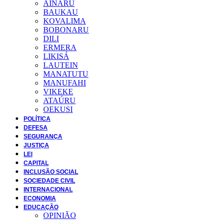
AINARU
BAUKAU
KOVALIMA
BOBONARU
DILI
ERMERA
LIKISÁ
LAUTEIN
MANATUTU
MANUFAHI
VIKEKE
ATAÚRU
OEKUSI
POLÍTICA
DEFESA
SEGURANÇA
JUSTIÇA
LEI
CAPITAL
INCLUSÃO SOCIAL
SOCIEDADE CIVIL
INTERNACIONAL
ECONOMIA
EDUCAÇÃO
OPINIÃO