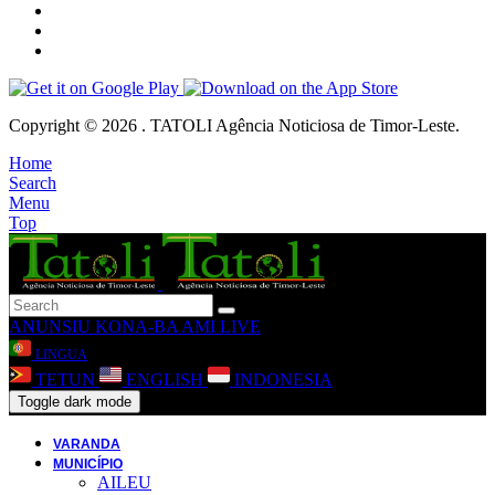
Copyright © 2026 . TATOLI Agência Noticiosa de Timor-Leste.
Home
Search
Menu
Top
ANUNSIU
KONA-BA AMI
LIVE
LINGUA
TETUN
ENGLISH
INDONESIA
Toggle dark mode
VARANDA
MUNICÍPIO
AILEU