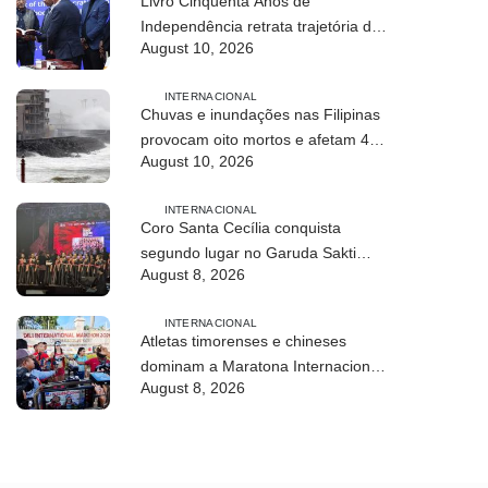
Livro Cinquenta Anos de
Independência retrata trajetória de
August 10, 2026
Timor-Leste
INTERNACIONAL
Chuvas e inundações nas Filipinas
provocam oito mortos e afetam 486
August 10, 2026
mil pessoas
INTERNACIONAL
Coro Santa Cecília conquista
segundo lugar no Garuda Sakti
August 8, 2026
Cross Border Fest 2026
INTERNACIONAL
Atletas timorenses e chineses
dominam a Maratona Internacional
August 8, 2026
de Díli