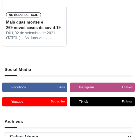
NOTÍCIAS DE HOJE
Mais duas mortes e
269 novos casos de covid-19
DÍLI, 02 de setembro de 2021
(TATOLI) – As duas vítimas
mortais não estavam vacinadas
contra a doença, realçou
o coordenador da Força Tarefa
para a Prevenção e Mitigação do
Surto de Covid-19 do
Social Media
Facebook
Instagram
Likes
Follows
Youtube
Tiktok
Subscribe
Follows
Archives
Archives