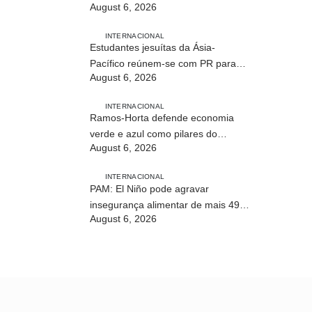
August 6, 2026
profissional em Timor-Leste
INTERNACIONAL
Estudantes jesuítas da Ásia-
Pacífico reúnem-se com PR para
August 6, 2026
conhecer processo de paz no país
INTERNACIONAL
Ramos-Horta defende economia
verde e azul como pilares do
August 6, 2026
desenvolvimento sustentável de
Timor-Leste
INTERNACIONAL
PAM: El Niño pode agravar
insegurança alimentar de mais 49
August 6, 2026
milhões de pessoas até 2027