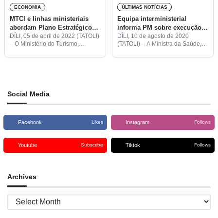
ECONOMIA
ÚLTIMAS NOTÍCIAS
MTCI e linhas ministeriais
Equipa interministerial
abordam Plano Estratégico
informa PM sobre execução
de Desenvolvimento Turístico
das medidas de prevenção da
DÍLI, 05 de abril de 2022 (TATOLI)
DÍLI, 10 de agosto de 2020
– O Ministério do Turismo,
(TATOLI) – A Ministra da Saúde,
em Timor-Leste
covid-19
Comércio e Indústria (MTCI) e
Odete Maria Freitas Belo, revelou
linhas ministeriais realizaram hoje
hoje que a equipa das linhas
uma reunião técnica para
ministeriais deu a conhecer ao
discutirem o esboço do
Primeiro-Ministro,
Social Media
Facebook
Instagram
Likes
Follows
Youtube
Tiktok
Subscribe
Follows
Archives
Archives