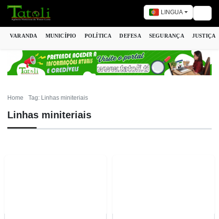
LINGUA
Togg
VARANDA
MUNICÍPIO
POLÍTICA
DEFESA
SEGURANÇA
JUSTIÇA
Home
Tag: Linhas miniteriais
Linhas miniteriais