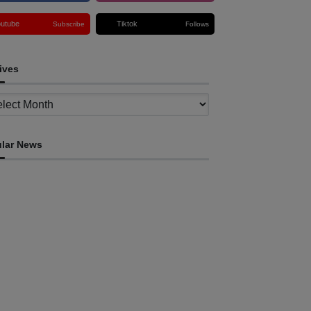
outube
Tiktok
Subscribe
Follows
ives
ves
lar News
INTERNACIONAL
imor Leste consolida homenagem ao legado
a INTERFET com avanço de memorial