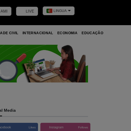
LINGUA
 AMI
LIVE
Toggle dark m
ADE CIVIL
INTERNACIONAL
ECONOMIA
EDUCAÇÃO
al Media
acebook
Instagram
Likes
Follows