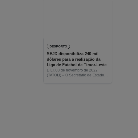
DESPORTO
SEJD disponibiliza 240 mil
dólares para a realização da
Liga de Futebol de Timor-Leste
DÍLI, 08 de novembro de 2022
(TATOLI) – O Secretário de Estado
da Juventude e Desporto (SEJD),
Abrão Saldanha, realçou que o
Governo vai disponibilizar 240 mil
dólares americanos