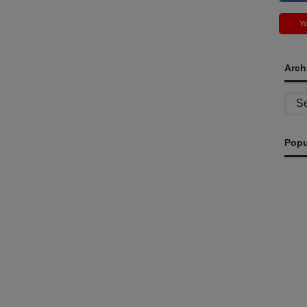
Y
Arch
Archi
Popu
T
d