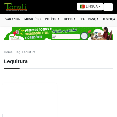
LINGUA
Togg
VARANDA
MUNICÍPIO
POLÍTICA
DEFESA
SEGURANÇA
JUSTIÇA
Home
Tag: Lequitura
Lequitura