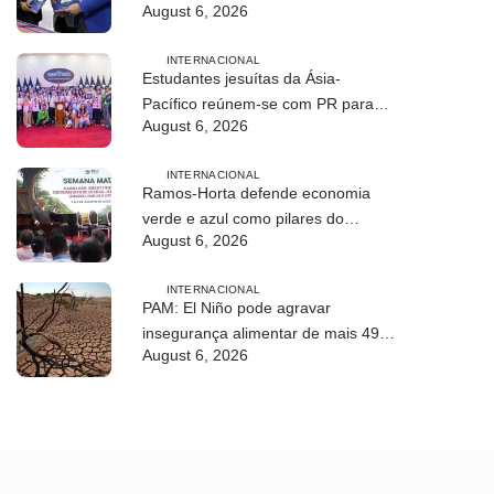
August 6, 2026
profissional em Timor-Leste
INTERNACIONAL
Estudantes jesuítas da Ásia-
Pacífico reúnem-se com PR para
August 6, 2026
conhecer processo de paz no país
INTERNACIONAL
Ramos-Horta defende economia
verde e azul como pilares do
August 6, 2026
desenvolvimento sustentável de
Timor-Leste
INTERNACIONAL
PAM: El Niño pode agravar
insegurança alimentar de mais 49
August 6, 2026
milhões de pessoas até 2027