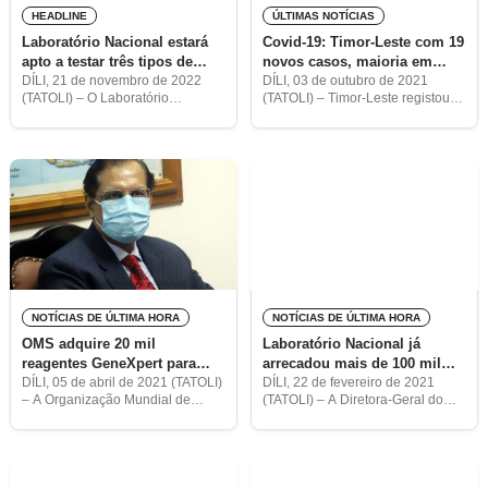
HEADLINE
ÚLTIMAS NOTÍCIAS
Laboratório Nacional estará
Covid-19: Timor-Leste com 19
apto a testar três tipos de
novos casos, maioria em
medicamentos em 2023
Baucau
DÍLI, 21 de novembro de 2022
DÍLI, 03 de outubro de 2021
(TATOLI) – O Laboratório
(TATOLI) – Timor-Leste registou
Nacional de Saúde (LNS) estará
hoje 19 novas infeções do novo
apto a realizar, no próximo ano,
coronavírus – 11 em Baucau, seis
testes de qualidade a fármacos
em Díli e duas na Região
com os princípios
Administrativa
NOTÍCIAS DE ÚLTIMA HORA
NOTÍCIAS DE ÚLTIMA HORA
OMS adquire 20 mil
Laboratório Nacional já
reagentes GeneXpert para
arrecadou mais de 100 mil
apoiar Laboratório Nacional
dólares americanos com
DÍLI, 05 de abril de 2021 (TATOLI)
DÍLI, 22 de fevereiro de 2021
– A Organização Mundial de
(TATOLI) – A Diretora-Geral do
testes
Saúde (OMS) disponibilizou 20
Laboratório Nacional de Saúde,
mil reagentes GeneXpert ao
Endang Soares, disse que, o
Laboratório Nacional para os
laboratório arrecadou, no período
testes à covid-19.
entre outubro de 2020 e