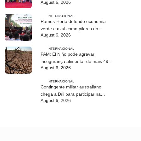
August 6, 2026
conhecer processo de paz no país
INTERNACIONAL
Ramos-Horta defende economia
verde e azul como pilares do
August 6, 2026
desenvolvimento sustentável de
Timor-Leste
INTERNACIONAL
PAM: El Niño pode agravar
insegurança alimentar de mais 49
August 6, 2026
milhões de pessoas até 2027
INTERNACIONAL
Contingente militar australiano
chega a Díli para participar na
August 6, 2026
Maratona Internacional de 2026