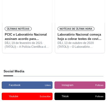
ÚLTIMAS NOTÍCIAS
NOTÍCIAS DE ÚLTIMA HORA
PCIC e Laboratório Nacional
Laboratório Nacional começa
assinam acordo para
hoje a cobrar testes de covid-
formação de peritos do
19 a pessoas que pretendam
DÍLI, 19 de fevereiro de 2021
DÍLI, 13 de outubro de 2020
(TATOLI) – A Polícia Científica de
(TATOLI) – O Laboratório
laboratório da PCIC
viajar
Investigação Criminal (PCIC),
Nacional do Ministério da Saúde
assinou, no âmbito da formação
(MS) começou hoje a aplicar uma
Especialistas Superiores
tarifa sobre os testes de
estagiários do Laboratório de
diagnóstico da covid-19
Polícia Científica (LPC),
Social Media
Facebook
Instagram
Likes
Follows
Youtube
Tiktok
Subscribe
Follows