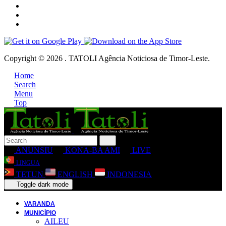
Copyright © 2026 . TATOLI Agência Noticiosa de Timor-Leste.
Home
Search
Menu
Top
ANUNSIU
KONA-BA AMI
LIVE
LINGUA
TETUN
ENGLISH
INDONESIA
Toggle dark mode
VARANDA
MUNICÍPIO
AILEU