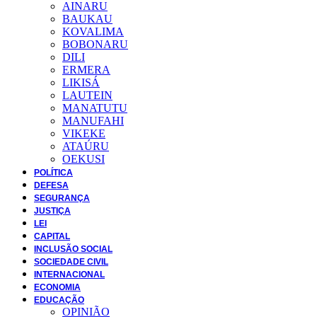
AINARU
BAUKAU
KOVALIMA
BOBONARU
DILI
ERMERA
LIKISÁ
LAUTEIN
MANATUTU
MANUFAHI
VIKEKE
ATAÚRU
OEKUSI
POLÍTICA
DEFESA
SEGURANÇA
JUSTIÇA
LEI
CAPITAL
INCLUSÃO SOCIAL
SOCIEDADE CIVIL
INTERNACIONAL
ECONOMIA
EDUCAÇÃO
OPINIÃO