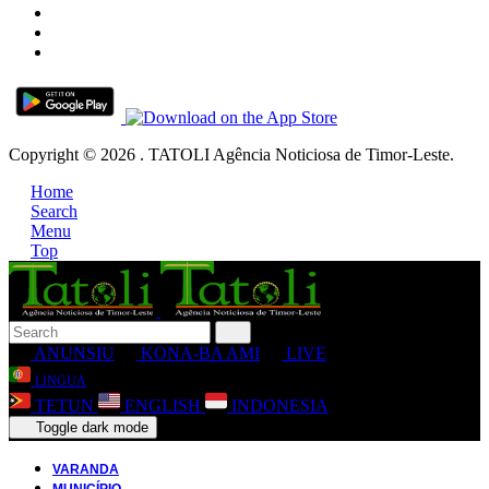
Copyright © 2026 . TATOLI Agência Noticiosa de Timor-Leste.
Home
Search
Menu
Top
ANUNSIU
KONA-BA AMI
LIVE
LINGUA
TETUN
ENGLISH
INDONESIA
Toggle dark mode
VARANDA
MUNICÍPIO