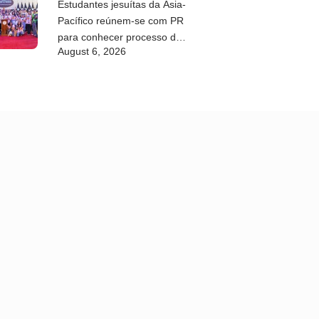
Estudantes jesuítas da Ásia-
Pacífico reúnem-se com PR
para conhecer processo de
August 6, 2026
paz no país