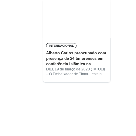
INTERNACIONAL
Alberto Carlos preocupado com
presença de 24 timorenses em
conferência islâmica na
Indonésia
DÍLI, 19 de março de 2020 (TATOLI)
– O Embaixador de Timor-Leste na
Indonésia, Alberto X.P. Carlos,
manifestou-se preocupado com a
presença de 24 cidadãos
muçulmanos timorenses na
conferência