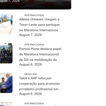
ugust 7, 2026
INTERNACIONAL
Atletas chineses chegam a
Timor-Leste para participar
na Maratona Internacional
August 7, 2026
de Díli 2026
INTERNACIONAL
Ramos-Horta destaca papel
da Maratona Internacional
de Díli na mobilização da
August 6, 2026
juventude
HEADLINE
Tatoli e AAP reforçam
cooperação para promover
jornalismo profissional em
August 6, 2026
Timor-Leste
INTERNACIONAL