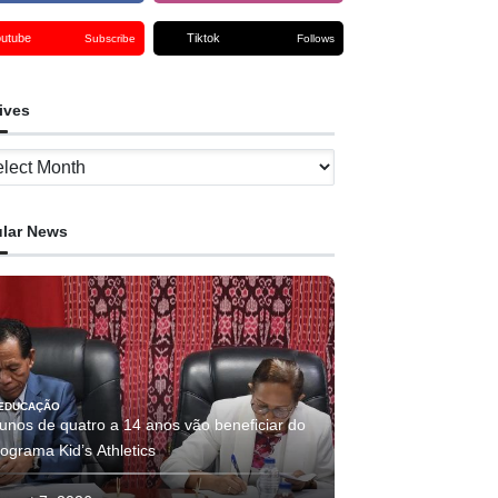
outube
Tiktok
Subscribe
Follows
ives
ves
lar News
EDUCAÇÃO
lunos de quatro a 14 anos vão beneficiar do
ograma Kid’s Athletics