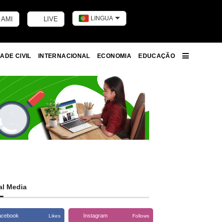
LINGUA
 AMI
LIVE
Toggle dark m
ADE CIVIL
INTERNACIONAL
ECONOMIA
EDUCAÇÃO
More
al Media
acebook
Instagram
Likes
Follows