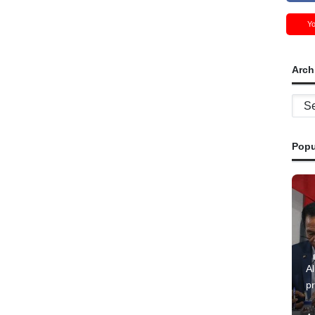
Y
Arch
Archi
Popu
A
pr