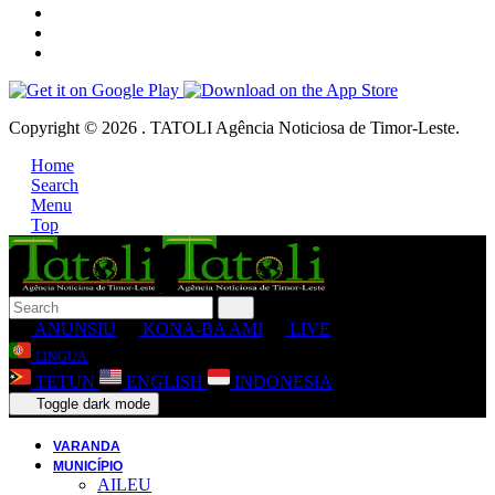
Copyright © 2026 . TATOLI Agência Noticiosa de Timor-Leste.
Home
Search
Menu
Top
ANUNSIU
KONA-BA AMI
LIVE
LINGUA
TETUN
ENGLISH
INDONESIA
Toggle dark mode
VARANDA
MUNICÍPIO
AILEU