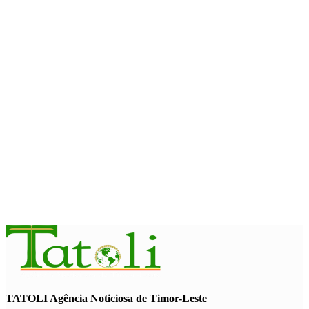
Arte e música aproximam Timor Leste e Indonésia no Garuda
Sakti Crossborder Fest 2026
August 7, 2026
INTERNACIONAL
Fundo Petrolífero cresce 120 milhões de dólares no segundo
trimestre
August 7, 2026
EDUCAÇÃO
Alunos de quatro a 14 anos vão beneficiar do programa Kid’s
Athletics
August 7, 2026
TATOLI Agência Noticiosa de Timor-Leste