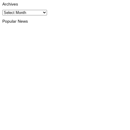
Archives
Archives
Popular News
INTERNACIONAL
Timor Leste consolida homenagem ao legado da INTERFET
com avanço de memorial
August 7, 2026
INTERNACIONAL
Timor-Leste vai acolher 25.º Fórum Asiático de Liturgia em
setembro
August 7, 2026
INTERNACIONAL