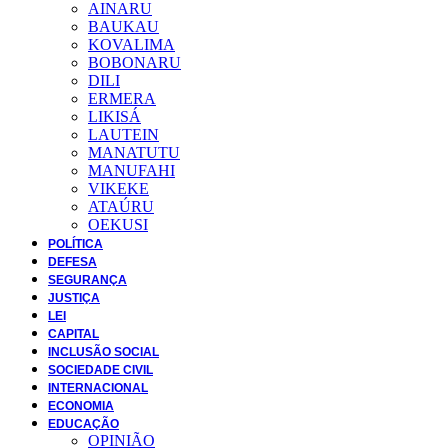
AINARU
BAUKAU
KOVALIMA
BOBONARU
DILI
ERMERA
LIKISÁ
LAUTEIN
MANATUTU
MANUFAHI
VIKEKE
ATAÚRU
OEKUSI
POLÍTICA
DEFESA
SEGURANÇA
JUSTIÇA
LEI
CAPITAL
INCLUSÃO SOCIAL
SOCIEDADE CIVIL
INTERNACIONAL
ECONOMIA
EDUCAÇÃO
OPINIÃO