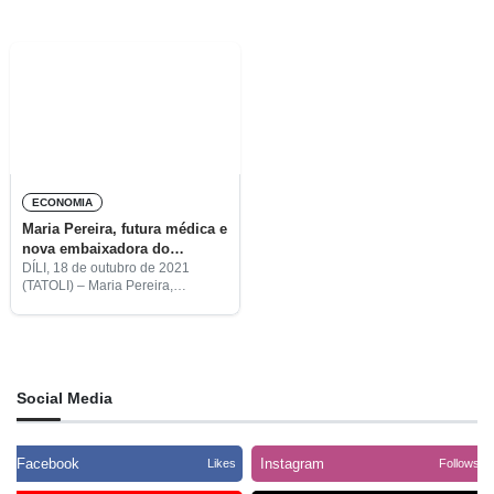
ECONOMIA
Maria Pereira, futura médica e
nova embaixadora do
Turismo
DÍLI, 18 de outubro de 2021
(TATOLI) – Maria Pereira,
estudante de Medicina, foi
nomeada embaixadora do
Turismo no âmbito do programa
“Turismo para Todos”.
Social Media
Facebook
Instagram
Likes
Follows