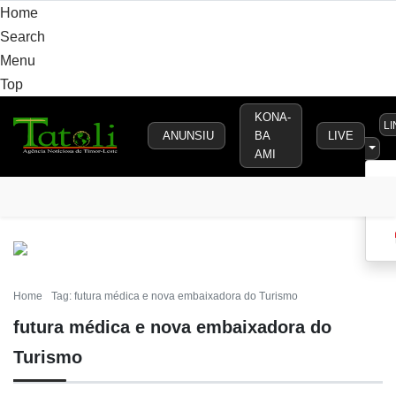
Home
Search
Menu
Top
KONA-
L
ANUNSIU
BA
LIVE
AMI
VARANDA
MUNICÍPIO
POLÍTICA
DEFESA
SEGURAN
Home
Tag: futura médica e nova embaixadora do Turismo
futura médica e nova embaixadora do
Turismo