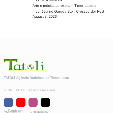
Arte e música aproximam Timor Leste e
Indonésia no Garuda Sakti Crossborder Fest
August 7, 2026
2026
TATOLI Agência Noticiosa de Timor-Leste
© 2026 TATOLI. All rights reserved.