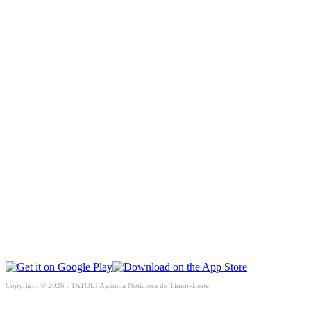
INCLUSÃO SOCIAL
SOCIEDADE CIVIL
INTERNACIONAL
ECONOMIA
EDUCAÇÃO
SAÚDE
MULTIMÉDIA
DESPORTO
Copyright © 2026 . TATOLI Agência Noticiosa de Timor-Leste.