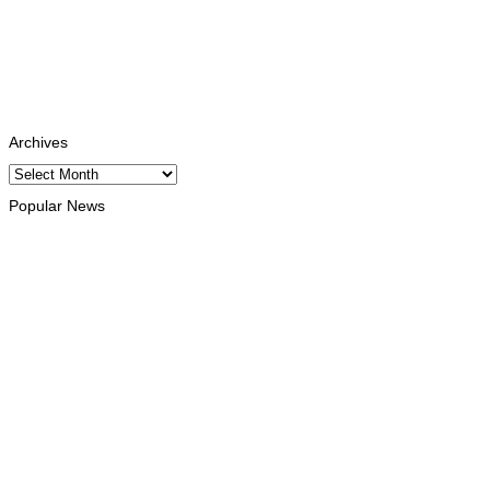
Instagram
Follows
Youtube
Subscribe
Tiktok
Follows
Archives
Archives
Popular News
INTERNACIONAL
Atletas timorenses e chineses dominam a Maratona
Internacional de Díli
August 8, 2026
DESPORTO
Associação Asiática de Atletismo