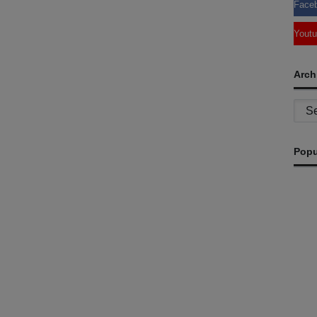
Face
Yout
Arch
Archi
Popu
A
Ma