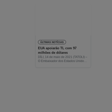
ÚLTIMAS NOTÍCIAS
EUA apoiarão TL com 97
milhões de dólares
DÍLI, 14 de maio de 2021 (TATOLI) –
O Embaixador dos Estados Unidos
da América (EUA) em Timor-Leste,
Kevin Blackstone, revelou hoje que
os EUA assinarão um novo acordo