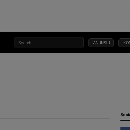
ANUNSIU
KO
INCLUSÃO
ESA
SEGURANÇA
JUSTIÇA
LEI
CAPITAL
SOCIAL
C
Soci