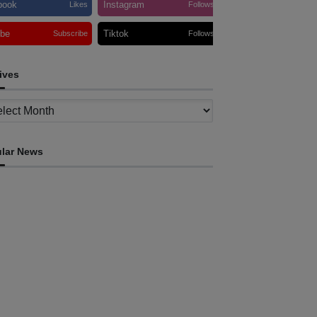
book
Instagram
Likes
Follows
ube
Tiktok
Subscribe
Follows
ives
ves
lar News
INTERNACIONAL
tletas timorenses e chineses dominam a
ratona Internacional de Díli