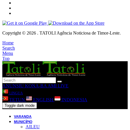
Copyright © 2026 . TATOLI Agência Noticiosa de Timor-Leste.
Home
Search
Menu
Top
ANUNSIU
KONA-BA AMI
LIVE
LINGUA
TETUN
ENGLISH
INDONESIA
Toggle dark mode
VARANDA
MUNICÍPIO
AILEU