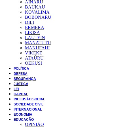
AINARU
BAUKAU
KOVALIMA
BOBONARU
DILI
ERMERA
LIKISÁ
LAUTEIN
MANATUTU
MANUFAHI
VIKEKE
ATAÚRU
OEKUSI
POLÍTICA
DEFESA
SEGURANÇA
JUSTIÇA
LEI
CAPITAL
INCLUSÃO SOCIAL
SOCIEDADE CIVIL
INTERNACIONAL
ECONOMIA
EDUCAÇÃO
OPINIÃO