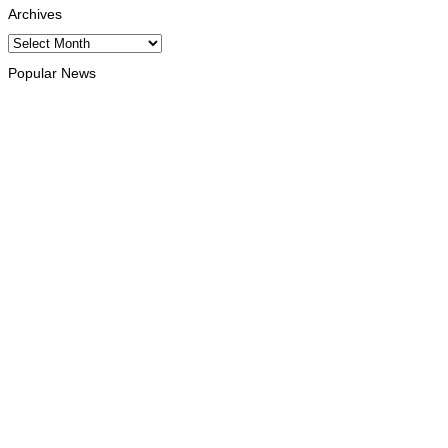
Archives
Archives
Popular News
INTERNACIONAL
Trump diz que EUA estão a aumentar pressão económica
sobre Irão
August 10, 2026
HEADLINE
UNAIDS: Novo antirretroviral mensal entra na fase final de
ensaios clínicos
August 10, 2026
HEADLINE