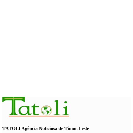
Governo e Polícia Federal Australiana ampliam combate à
exploração infantil online
August 10, 2026
EDUCAÇÃO
Livro Cinquenta Anos de Independência retrata trajetória de
Timor-Leste
August 10, 2026
INTERNACIONAL
Chuvas e inundações nas Filipinas provocam oito mortos e
afetam 486 mil pessoas
August 10, 2026
TATOLI Agência Noticiosa de Timor-Leste