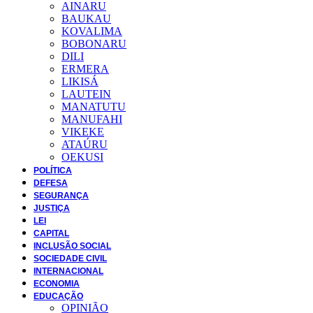
AINARU
BAUKAU
KOVALIMA
BOBONARU
DILI
ERMERA
LIKISÁ
LAUTEIN
MANATUTU
MANUFAHI
VIKEKE
ATAÚRU
OEKUSI
POLÍTICA
DEFESA
SEGURANÇA
JUSTIÇA
LEI
CAPITAL
INCLUSÃO SOCIAL
SOCIEDADE CIVIL
INTERNACIONAL
ECONOMIA
EDUCAÇÃO
OPINIÃO