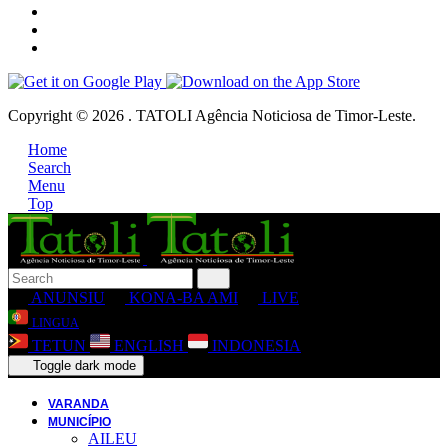
Copyright © 2026 . TATOLI Agência Noticiosa de Timor-Leste.
Home
Search
Menu
Top
ANUNSIU
KONA-BA AMI
LIVE
LINGUA
TETUN
ENGLISH
INDONESIA
Toggle dark mode
VARANDA
MUNICÍPIO
AILEU