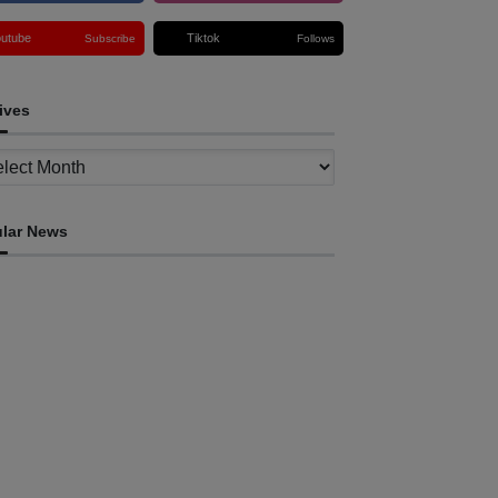
outube
Tiktok
Subscribe
Follows
ives
ves
lar News
INTERNACIONAL
imor Leste consolida homenagem ao legado
a INTERFET com avanço de memorial