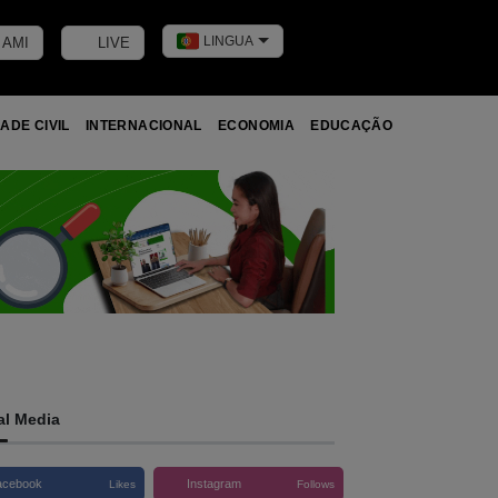
LINGUA
 AMI
LIVE
Toggle dark m
ADE CIVIL
INTERNACIONAL
ECONOMIA
EDUCAÇÃO
al Media
acebook
Instagram
Likes
Follows