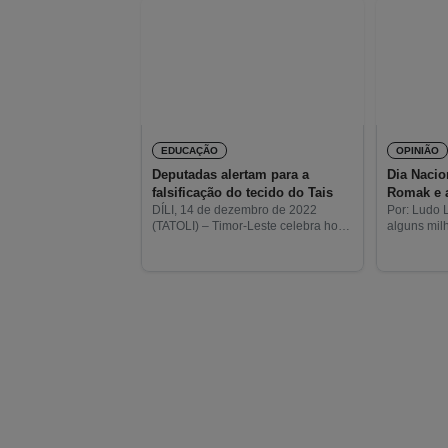
EDUCAÇÃO
OPINIÃO
Deputadas alertam para a
Dia Nacio
falsificação do tecido do Tais
Romak e a
DÍLI, 14 de dezembro de 2022
Por: Ludo
(TATOLI) – Timor-Leste celebra hoje
alguns mil
o Dia Nacional do Tais sob o tema
resolveu d
Desenvolver o tais para o meu país
e visitar a 
e a, este propósito,
várias veze