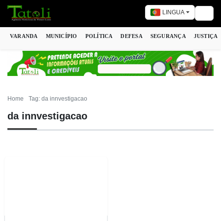
LINGUA
Togg
VARANDA
MUNICÍPIO
POLÍTICA
DEFESA
SEGURANÇA
JUSTIÇA
Home
Tag: da innvestigacao
da innvestigacao