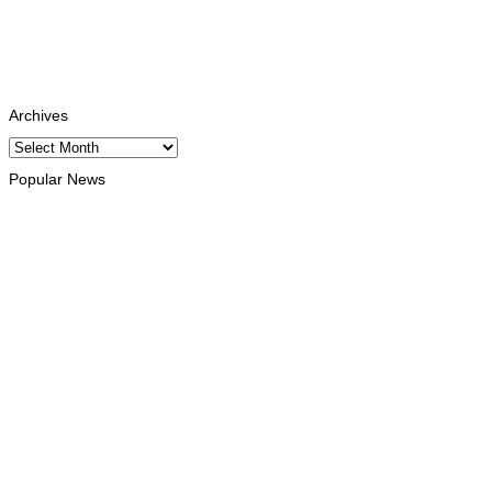
Instagram
Follows
Youtube
Subscribe
Tiktok
Follows
Archives
Archives
Popular News