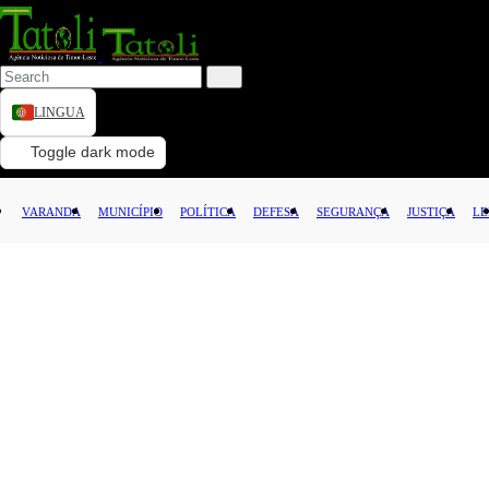
LINGUA
VARANDA
Toggle dark mode
MUNICÍPIO
VARANDA
MUNICÍPIO
POLÍTICA
DEFESA
SEGURANÇA
JUSTIÇA
LE
POLÍTICA
DEFESA
SEGURANÇA
JUSTIÇA
LEI
CAPITAL