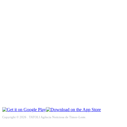
INCLUSÃO SOCIAL
SOCIEDADE CIVIL
INTERNACIONAL
ECONOMIA
EDUCAÇÃO
SAÚDE
MULTIMÉDIA
DESPORTO
Copyright © 2026 . TATOLI Agência Noticiosa de Timor-Leste.