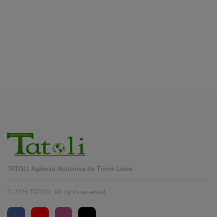
August 7, 2026
EDUCAÇÃO
Alunos de quatro a 14 anos vão beneficiar do
programa Kid’s Athletics
August 7, 2026
TATOLI Agência Noticiosa de Timor-Leste
© 2026 TATOLI. All rights reserved.