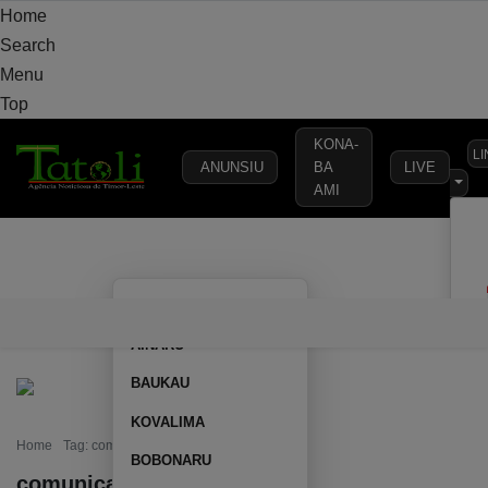
Home
Search
Menu
Top
KONA-
L
ANUNSIU
BA
LIVE
AMI
VARANDA
MUNICÍPIO
POLÍTICA
DEFESA
SEGURANÇA
AILEU
VARANDA
MUNICÍPIO
POLÍTICA
DEFESA
SEGURAN
AINARU
BAUKAU
KOVALIMA
Home
Tag: comunicado do Vaticano
BOBONARU
comunicado do Vaticano