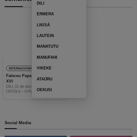
DILI
ERMERA
LIKISÁ
LAUTEIN
MANATUTU
MANUFAHI
VIKEKE
INTERNACIONAL
Faleceu Papa Emérito Bento
ATAÚRU
XVI
DÍLI, 31 de dezembro de 2022
OEKUSI
(TATOLI) – O Papa Emérito Bento
XVI, de 95 anos, faleceu hoje na
sua residência no Mosteiro Mater
Ecclesiae do Vaticano.
Social Media