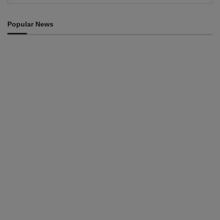
Popular News
INTERNACIONAL
Timor Leste consolida homenagem ao legado da
INTERFET com avanço de memorial
August 7, 2026
INTERNACIONAL