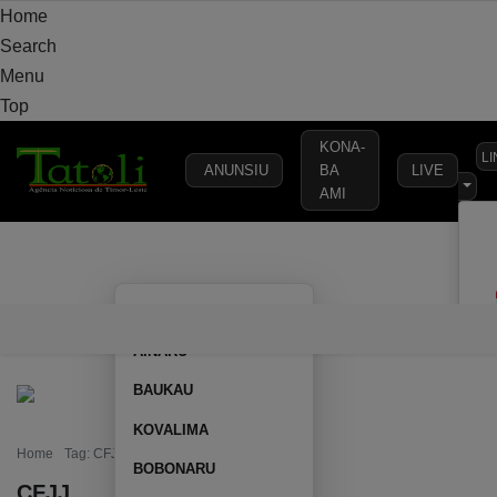
Home
Search
Menu
Top
KONA-
L
ANUNSIU
BA
LIVE
AMI
VARANDA
MUNICÍPIO
POLÍTICA
DEFESA
SEGURANÇA
AILEU
VARANDA
MUNICÍPIO
POLÍTICA
DEFESA
SEGURAN
AINARU
BAUKAU
KOVALIMA
Home
Tag: CFJJ
BOBONARU
CFJJ