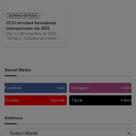
ÚLTIMAS NOTÍCIAS
CFJJ recrutará formadores
internacionais em 2021
DÍLI, 17 de novembro de 2020
(TATOLI) – O Diretor do Centro de
Formação Jurídica e Judiciária
(CFJJ), Antonino Gonçalves,
disse hoje que o centro
procederá ao recrutamento de
Social Media
Facebook
Instagram
Likes
Follows
Youtube
Tiktok
Subscribe
Follows
Archives
Archives