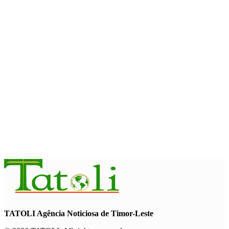
com avanço de memorial
August 7, 2026
INTERNACIONAL
Timor-Leste vai acolher 25.º Fórum Asiático de Liturgia em
setembro
August 7, 2026
INTERNACIONAL
Arte e música aproximam Timor Leste e Indonésia no Garuda
Sakti Crossborder Fest 2026
August 7, 2026
TATOLI Agência Noticiosa de Timor-Leste