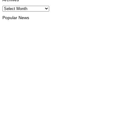
Archives
Popular News
INTERNACIONAL
Atletas timorenses e chineses dominam a Maratona
Internacional de Díli
August 8, 2026
DESPORTO
Associação Asiática de Atletismo quer acompanhar evolução
da modalidade em Timor Leste
August 7, 2026
INTERNACIONAL
Timor Leste consolida homenagem ao legado da INTERFET