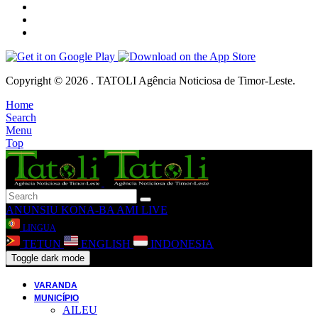
Copyright © 2026 . TATOLI Agência Noticiosa de Timor-Leste.
Home
Search
Menu
Top
ANUNSIU
KONA-BA AMI
LIVE
LINGUA
TETUN
ENGLISH
INDONESIA
Toggle dark mode
VARANDA
MUNICÍPIO
AILEU