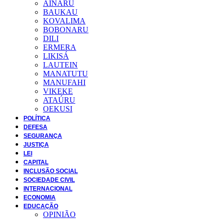
AINARU
BAUKAU
KOVALIMA
BOBONARU
DILI
ERMERA
LIKISÁ
LAUTEIN
MANATUTU
MANUFAHI
VIKEKE
ATAÚRU
OEKUSI
POLÍTICA
DEFESA
SEGURANÇA
JUSTIÇA
LEI
CAPITAL
INCLUSÃO SOCIAL
SOCIEDADE CIVIL
INTERNACIONAL
ECONOMIA
EDUCAÇÃO
OPINIÃO