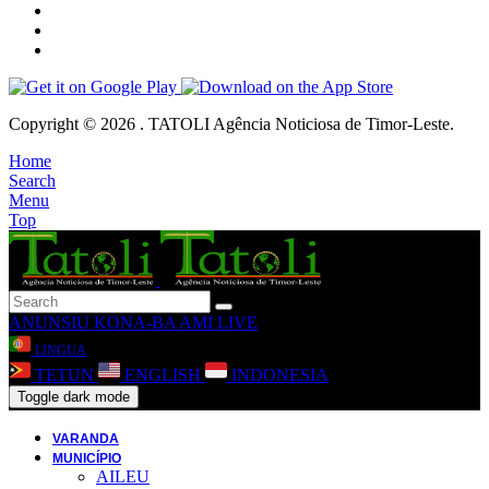
Copyright © 2026 . TATOLI Agência Noticiosa de Timor-Leste.
Home
Search
Menu
Top
ANUNSIU
KONA-BA AMI
LIVE
LINGUA
TETUN
ENGLISH
INDONESIA
Toggle dark mode
VARANDA
MUNICÍPIO
AILEU