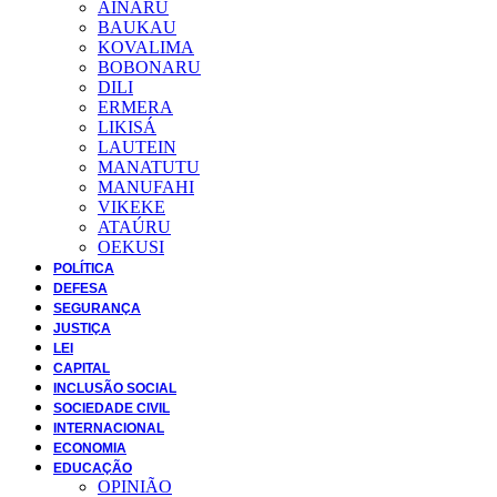
AINARU
BAUKAU
KOVALIMA
BOBONARU
DILI
ERMERA
LIKISÁ
LAUTEIN
MANATUTU
MANUFAHI
VIKEKE
ATAÚRU
OEKUSI
POLÍTICA
DEFESA
SEGURANÇA
JUSTIÇA
LEI
CAPITAL
INCLUSÃO SOCIAL
SOCIEDADE CIVIL
INTERNACIONAL
ECONOMIA
EDUCAÇÃO
OPINIÃO