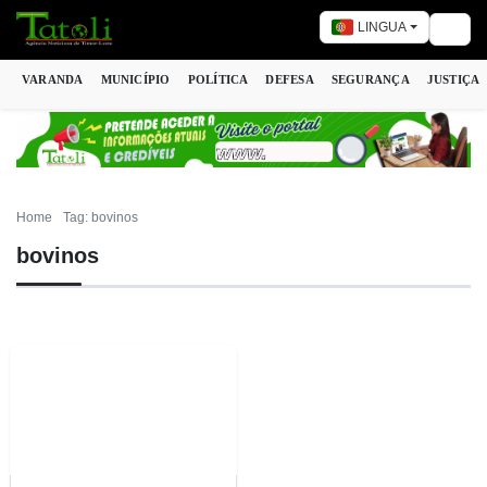
LINGUA
Togg
VARANDA
MUNICÍPIO
POLÍTICA
DEFESA
SEGURANÇA
JUSTIÇA
Home
Tag: bovinos
bovinos