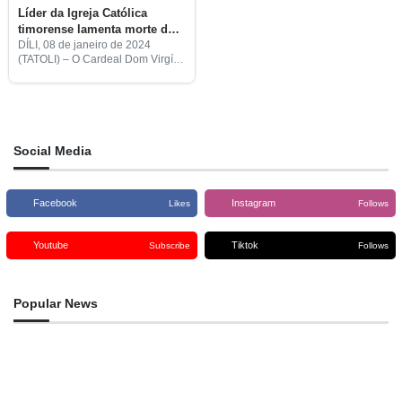
Líder da Igreja Católica
timorense lamenta morte de
bispo emérito de Atambua
DÍLI, 08 de janeiro de 2024
(TATOLI) – O Cardeal Dom Virgílio
do Carmo da Silva, acompanhado
pelo Presidente da Conferência
Episcopal de Timor, Dom
Norberto Amaral, vai participar
Social Media
Facebook
Instagram
Likes
Follows
Youtube
Tiktok
Subscribe
Follows
Popular News