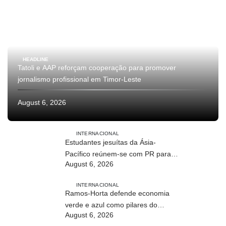
HEADLINE
Tatoli e AAP reforçam cooperação para promover
jornalismo profissional em Timor-Leste
August 6, 2026
INTERNACIONAL
Estudantes jesuítas da Ásia-
Pacífico reúnem-se com PR para
August 6, 2026
conhecer processo de paz no país
INTERNACIONAL
Ramos-Horta defende economia
verde e azul como pilares do
August 6, 2026
desenvolvimento sustentável de