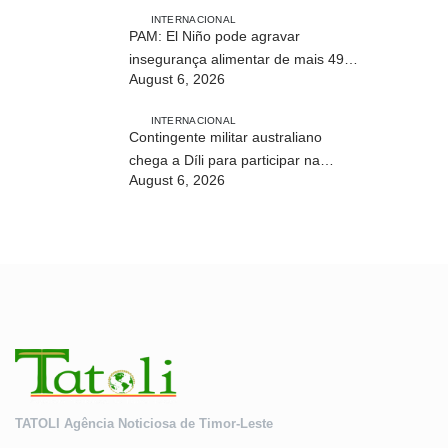
Timor-Leste
INTERNACIONAL
PAM: El Niño pode agravar
insegurança alimentar de mais 49
August 6, 2026
milhões de pessoas até 2027
INTERNACIONAL
Contingente militar australiano
chega a Díli para participar na
August 6, 2026
Maratona Internacional de 2026
TATOLI Agência Noticiosa de Timor-Leste