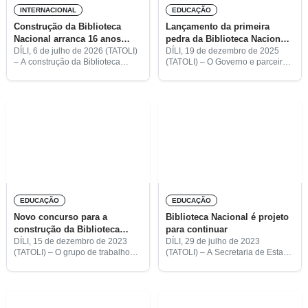
INTERNACIONAL
EDUCAÇÃO
Construção da Biblioteca
Lançamento da primeira
Nacional arranca 16 anos
pedra da Biblioteca Nacional
depois
previsto para março
DÍLI, 6 de julho de 2026 (TATOLI)
DÍLI, 19 de dezembro de 2025
– A construção da Biblioteca
(TATOLI) – O Governo e parceiros
Nacional, um projeto avaliado em
de desenvolvimento assinaram,
cerca de 11,73 milhões de
esta sexta-feira, no City8, em
dólares americanos, entrou
Manleuana, Díli, os acordos
oficialmente em fase de
necessários para a construção da
EDUCAÇÃO
EDUCAÇÃO
Novo concurso para a
Biblioteca Nacional é projeto
construção da Biblioteca
para continuar
Nacional marcado para 2024
DÍLI, 15 de dezembro de 2023
DÍLI, 29 de julho de 2023
(TATOLI) – O grupo de trabalho
(TATOLI) – A Secretaria de Estado
constituído pela Autoridade
da Arte e Cultura (SEAC) afirmou
Nacional do Petróleo (ANP), pela
que o IX Governo se compromete
Secretaria de Estado da Arte e
a continuar a construção da
Cultura (SEAC) e
Biblioteca