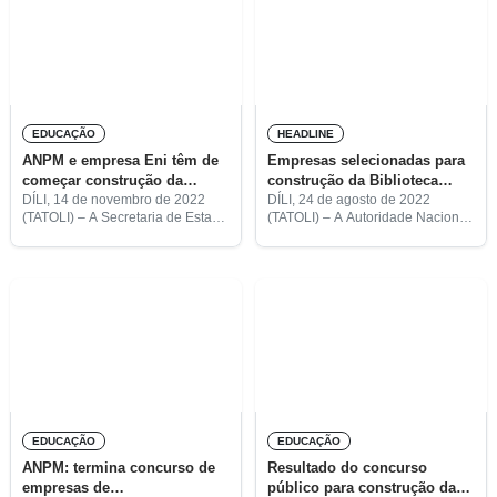
EDUCAÇÃO
HEADLINE
ANPM e empresa Eni têm de
Empresas selecionadas para
começar construção da
construção da Biblioteca
Biblioteca Nacional
Nacional divulgadas em
DÍLI, 14 de novembro de 2022
DÍLI, 24 de agosto de 2022
(TATOLI) – A Secretaria de Estado
(TATOLI) – A Autoridade Nacional
outubro
da Arte e Cultura (SEAC) pediu à
do Petróleo e Minerais (ANPM) e
Autoridade Nacional Petróleo e
a empresa Eni vão anunciar, em
Minerais (ANPM) e à Empresa Eni
outubro, as empresas
selecionadas para a
EDUCAÇÃO
EDUCAÇÃO
ANPM: termina concurso de
Resultado do concurso
empresas de
público para construção da