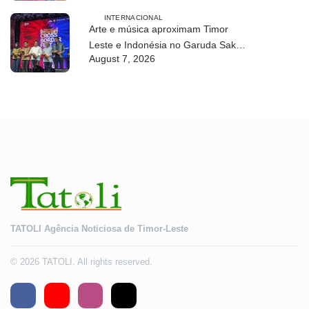
INTERNACIONAL
Arte e música aproximam Timor
Leste e Indonésia no Garuda Sakti
August 7, 2026
Crossborder Fest 2026
TATOLI Agência Noticiosa de Timor-Leste
© 2026 TATOLI. All rights reserved.