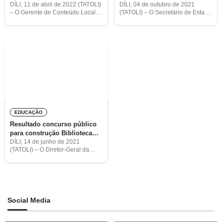
supervisionamento para
Biblioteca Nacional divulgado
DÍLI, 11 de abril de 2022 (TATOLI)
DÍLI, 04 de outubro de 2021
– O Gerente de Conteúdo Local
(TATOLI) – O Secretário de Estado
construção da biblioteca
no final do ano
da Autoridade Nacional do
da Arte e Cultura (SEAC), Teófilo
nacional
Petróleo e Minerais (ANPM),
Caldas, revelou que a empresa
Estanislau Salsinha Martins,
Eni vai anunciar, no final deste
afirmou que já terminou o
EDUCAÇÃO
Resultado concurso público
para construção Biblioteca
Nacional adiado devido a
DÍLI, 14 de junho de 2021
(TATOLI) – O Diretor-Geral da
covid-19
Secretaria de Estado da Arte e
Cultura (SEAC), Manuel Smith,
disse que a empresa Eni decidiu
adiar o
Social Media