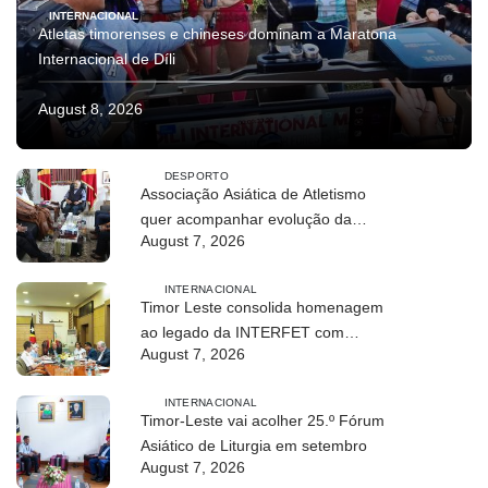
INTERNACIONAL
Atletas timorenses e chineses dominam a Maratona
Internacional de Díli
August 8, 2026
DESPORTO
Associação Asiática de Atletismo
quer acompanhar evolução da
August 7, 2026
modalidade em Timor Leste
INTERNACIONAL
Timor Leste consolida homenagem
ao legado da INTERFET com
August 7, 2026
avanço de memorial
INTERNACIONAL
Timor-Leste vai acolher 25.º Fórum
Asiático de Liturgia em setembro
August 7, 2026