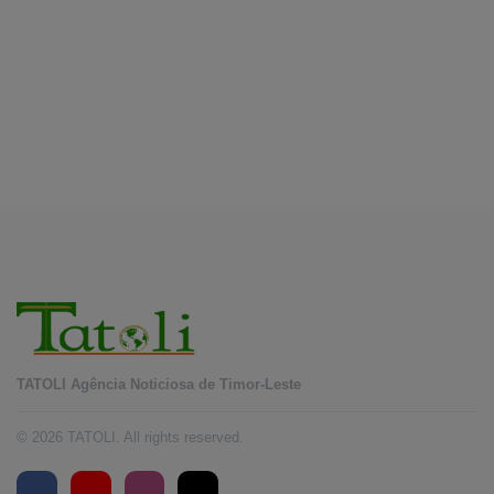
August 10, 2026
INTERNACIONAL
Chuvas e inundações nas Filipinas provocam
oito mortos e afetam 486 mil pessoas
August 10, 2026
TATOLI Agência Noticiosa de Timor-Leste
© 2026 TATOLI. All rights reserved.