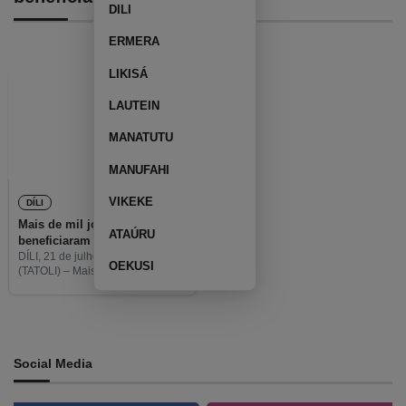
DILI
ERMERA
LIKISÁ
LAUTEIN
MANATUTU
MANUFAHI
VIKEKE
DÍLI
Mais de mil jovens
ATAÚRU
beneficiaram formação do
CCYC
DÍLI, 21 de julho de 2021
OEKUSI
(TATOLI) – Mais de mil jovens
timorenses beneficiaram, desde
2018, da formação providenciada
pelo Centro de Crianças e Jovens
de Comoro (CCYC, em
Social Media