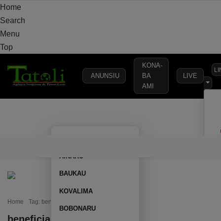
Home
Search
Menu
Top
KONA-
L
ANUNSIU
BA
LIVE
AMI
VARANDA
MUNICÍPIO
POLÍTICA
DEFESA
SEGURANÇA
AILEU
VARANDA
MUNICÍPIO
POLÍTICA
DEFESA
SEGURAN
AINARU
BAUKAU
KOVALIMA
Home
Tag: beneficiados
BOBONARU
beneficiados