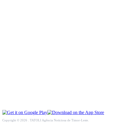
INCLUSÃO SOCIAL
SOCIEDADE CIVIL
INTERNACIONAL
ECONOMIA
EDUCAÇÃO
SAÚDE
MULTIMÉDIA
DESPORTO
Copyright © 2026 . TATOLI Agência Noticiosa de Timor-Leste.