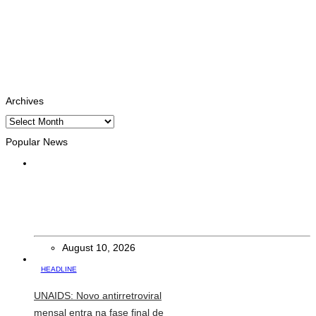
Facebook
Likes
Instagram
Follows
Youtube
Subscribe
Tiktok
Follows
Archives
Archives
Popular News
INTERNACIONAL
Trump diz que EUA estão a aumentar pressão económica
sobre Irão
August 10, 2026
HEADLINE
UNAIDS: Novo antirretroviral
mensal entra na fase final de