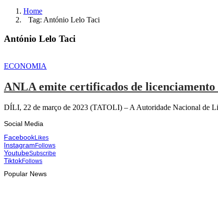
Home
Tag: António Lelo Taci
António Lelo Taci
ECONOMIA
ANLA emite certificados de licenciamento
DÍLI, 22 de março de 2023 (TATOLI) – A Autoridade Nacional de Lice
Social Media
Facebook
Likes
Instagram
Follows
Youtube
Subscribe
Tiktok
Follows
Popular News
HEADLINE