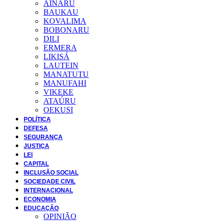
AINARU
BAUKAU
KOVALIMA
BOBONARU
DILI
ERMERA
LIKISÁ
LAUTEIN
MANATUTU
MANUFAHI
VIKEKE
ATAÚRU
OEKUSI
POLÍTICA
DEFESA
SEGURANÇA
JUSTIÇA
LEI
CAPITAL
INCLUSÃO SOCIAL
SOCIEDADE CIVIL
INTERNACIONAL
ECONOMIA
EDUCAÇÃO
OPINIÃO