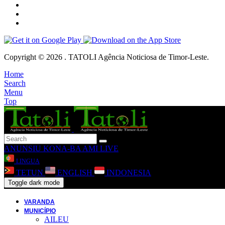
Copyright © 2026 . TATOLI Agência Noticiosa de Timor-Leste.
Home
Search
Menu
Top
ANUNSIU
KONA-BA AMI
LIVE
LINGUA
TETUN
ENGLISH
INDONESIA
Toggle dark mode
VARANDA
MUNICÍPIO
AILEU