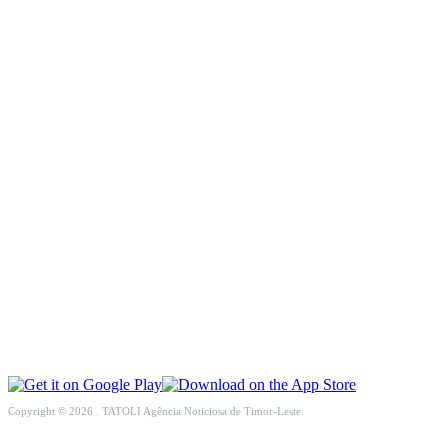
INCLUSÃO SOCIAL
SOCIEDADE CIVIL
INTERNACIONAL
ECONOMIA
EDUCAÇÃO
SAÚDE
MULTIMÉDIA
DESPORTO
Copyright © 2026 . TATOLI Agência Noticiosa de Timor-Leste.