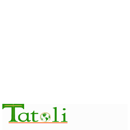
Crossborder Fest 2026
August 7, 2026
INTERNACIONAL
Fundo Petrolífero cresce 120
milhões de dólares no segundo
trimestre
August 7, 2026
EDUCAÇÃO
Alunos de quatro a 14 anos vão
beneficiar do programa Kid’s
Athletics
August 7, 2026