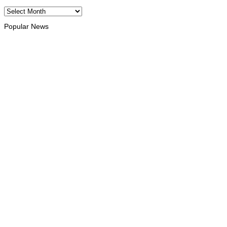
Archives
Popular News
INTERNACIONAL
Timor Leste consolida homenagem ao legado da INTERFET
com avanço de memorial
August 7, 2026
INTERNACIONAL
Timor-Leste vai acolher 25.º Fórum
Asiático de Liturgia em setembro
August 7, 2026
INTERNACIONAL
Arte e música aproximam Timor
Leste e Indonésia no Garuda Sakti