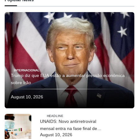
INTERNACIONAL
Trump diz que EUA estão a aumentar pressão económica
sobre Irão
August 10, 2026
HEADLINE
UNAIDS: Novo antirretroviral
mensal entra na fase final de
August 10, 2026
ensaios clínicos