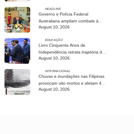
HEADLINE
Governo e Polícia Federal
Australiana ampliam combate à
August 10, 2026
exploração infantil online
EDUCAÇÃO
Livro Cinquenta Anos de
Independência retrata trajetória de
August 10, 2026
Timor-Leste
INTERNACIONAL
Chuvas e inundações nas Filipinas
provocam oito mortos e afetam 486
August 10, 2026
mil pessoas